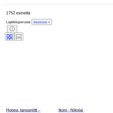
Koko
Mitat
Merkki
1752 esinettä
Esine
Alkuperämaa
Materiaali
Sukupuoli
Kunto
Lajitteluperuste
osuvuus
Ajanjakso
Sertifiointi
Aihe
Tyylisuuntaus
Allekirjoitus
Väri
Rannekellon liike
Soittokello
Kellotyyppi
Tehoreservi
Kotelon halkaisija
Alkuperäinen / kopio
Aikakausi
Tekijä
Provenanssi
Hopea, tansaniitti - 
Ikoni - Nikolai 