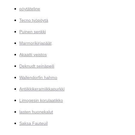
pöytäteline
Tecno työpöytä
Puinen senkki
Marmorikirjapäät
Akaatti veistos
Deknudt seinäpeili
Wallendorfin hahmo
Antiikkikeramiikkapurkki
Limogesin korulaatikko
lasten huonekalut
Saksa Fauteuil