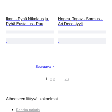
Ikoni - Pyhä Nikolaus ja 
Hopea, Topaz - Sormus - 
Pyhä Eustatius - Puu
Art Deco -tyyli
Seuraava
1
2
3
…
73
Aiheeseen liittyvät kokoelmat
Ranska tarjotin