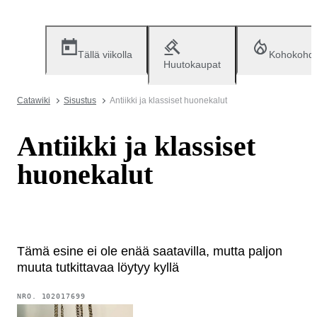
Tällä viikolla
Kohokohd
Huutokaupat
Catawiki
Sisustus
Antiikki ja klassiset huonekalut
Antiikki ja klassiset
huonekalut
Tämä esine ei ole enää saatavilla, mutta paljon
muuta tutkittavaa löytyy kyllä
NRO.
102017699