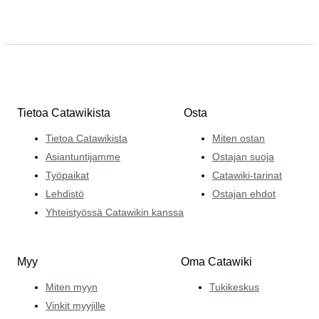
Tietoa Catawikista
Osta
Tietoa Catawikista
Miten ostan
Asiantuntijamme
Ostajan suoja
Työpaikat
Catawiki-tarinat
Lehdistö
Ostajan ehdot
Yhteistyössä Catawikin kanssa
Myy
Oma Catawiki
Miten myyn
Tukikeskus
Vinkit myyjille