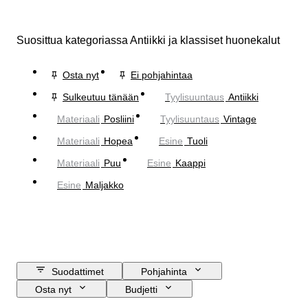
Suosittua kategoriassa Antiikki ja klassiset huonekalut
Osta nyt
Ei pohjahintaa
Sulkeutuu tänään
Tyylisuuntaus
Antiikki
Materiaali
Posliini
Tyylisuuntaus
Vintage
Materiaali
Hopea
Esine
Tuoli
Materiaali
Puu
Esine
Kaappi
Esine
Maljakko
Suodattimet
Pohjahinta
Osta nyt
Budjetti
Lopetuspäivämäärä
Sijainti