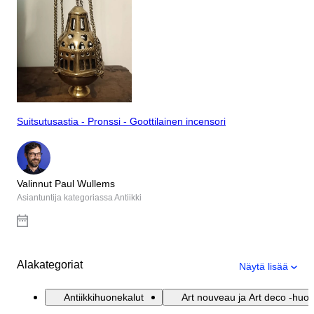
Suitsutusastia - Pronssi - Goottilainen incensori
Valinnut Paul Wullems
Asiantuntija kategoriassa Antiikki
Alakategoriat
Näytä lisää
Antiikkihuonekalut
Art nouveau ja Art deco -huon