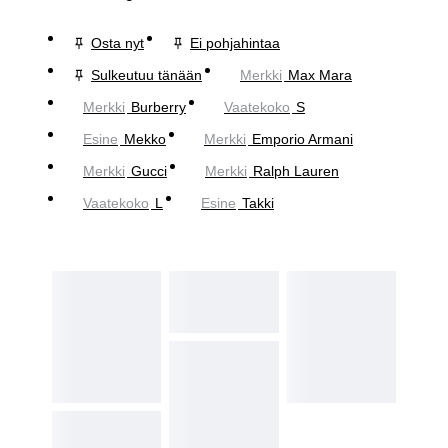
Osta nyt
Ei pohjahintaa
Sulkeutuu tänään
Merkki
Max Mara
Merkki
Burberry
Vaatekoko
S
Esine
Mekko
Merkki
Emporio Armani
Merkki
Gucci
Merkki
Ralph Lauren
Vaatekoko
L
Esine
Takki