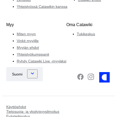
Yhteistyössä Catawikin kanssa
Myy
Oma Catawiki
Miten myyn
Tukikeskus
Vinkit myyjille
Myyjän ehdot
Yhteistyökumppanit
Ryhdy Catawiki Live -myyjäksi
Käyttöehdot
Tietosuoja- ja yksityisyysilmoitus
Evästeilmoitus