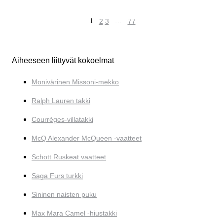
1
2
3
…
77
Aiheeseen liittyvät kokoelmat
Monivärinen Missoni-mekko
Ralph Lauren takki
Courrèges-villatakki
McQ Alexander McQueen -vaatteet
Schott Ruskeat vaatteet
Saga Furs turkki
Sininen naisten puku
Max Mara Camel -hiustakki