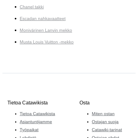
Chanel takki
Escadan nahkavaatteet
Monivärinen Lanvin mekko
Musta Louis Vuitton -mekko
Tietoa Catawikista
Osta
Tietoa Catawikista
Miten ostan
Asiantuntijamme
Ostajan suoja
Työpaikat
Catawiki-tarinat
Lehdistö
Ostajan ehdot