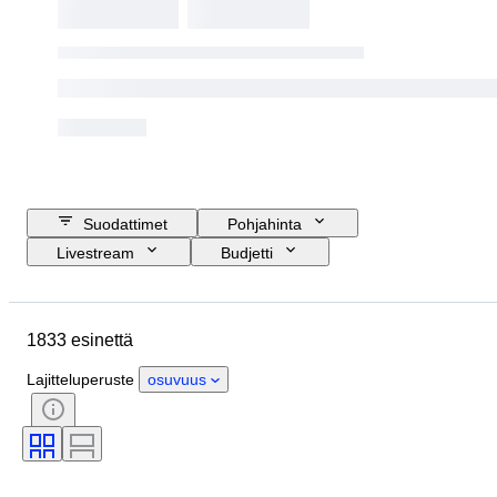
Suodattimet
Pohjahinta
Livestream
Budjetti
Lopetuspäivämäärä
Sijainti
Merkki
Esine
Alkuperämaa
1833 esinettä
Materiaali
Sukupuoli
Kunto
Ajanjakso
Tyylisuuntaus
Lajitteluperuste
osuvuus
Väri
Vaatekoko
Esineen koko
Aikakausi
Kuosi
Paidan kauluksen koko
Mukana asusteet