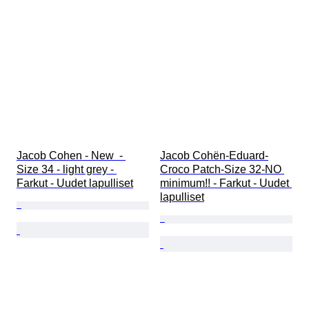
Jacob Cohen - New  - 
Jacob Cohën-Eduard-
Size 34 - light grey - 
Croco Patch-Size 32-NO 
Farkut - Uudet lapulliset
minimum!! - Farkut - Uudet 
lapulliset