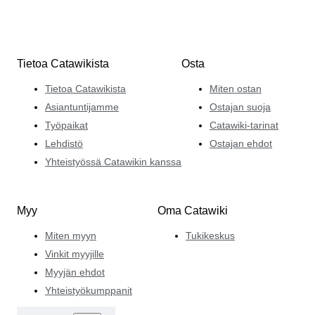
Tietoa Catawikista
Osta
Tietoa Catawikista
Miten ostan
Asiantuntijamme
Ostajan suoja
Työpaikat
Catawiki-tarinat
Lehdistö
Ostajan ehdot
Yhteistyössä Catawikin kanssa
Myy
Oma Catawiki
Miten myyn
Tukikeskus
Vinkit myyjille
Myyjän ehdot
Yhteistyökumppanit