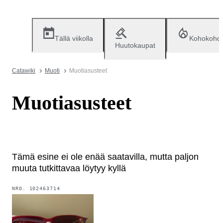
Tällä viikolla
Kohokohd
Huutokaupat
Catawiki
Muoti
Muotiasusteet
Muotiasusteet
Tämä esine ei ole enää saatavilla, mutta paljon
muuta tutkittavaa löytyy kyllä
NRO.
102463714