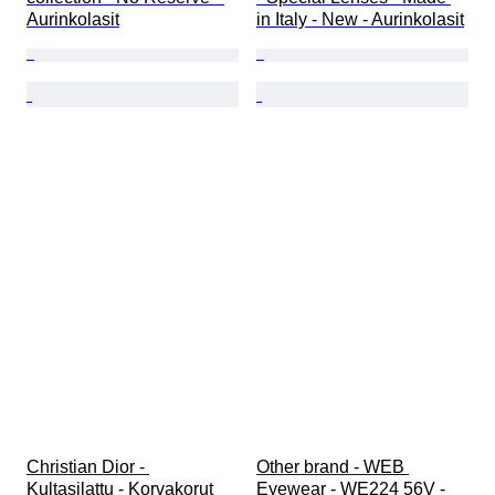
Aurinkolasit
in Italy - New - Aurinkolasit
Christian Dior - 
Other brand - WEB 
Kultasilattu - Korvakorut
Eyewear - WE224 56V - 