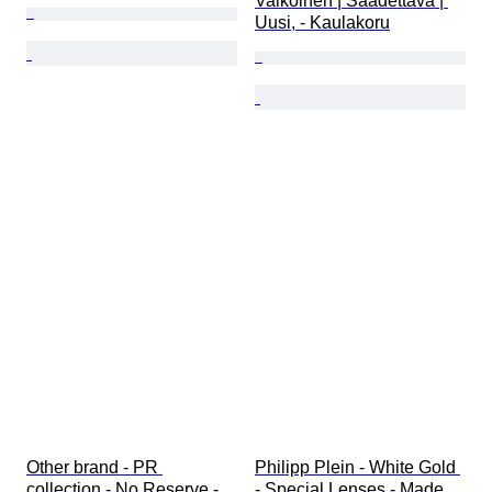
Valkoinen | Säädettävä | 
Uusi, - Kaulakoru
Other brand - PR 
Philipp Plein - White Gold 
collection - No Reserve - 
- Special Lenses - Made 