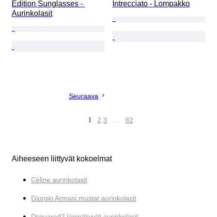
Edition Sunglasses - 
Intrecciato - Lompakko
Aurinkolasit
Seuraava
1
2
3
…
82
Aiheeseen liittyvät kokoelmat
Céline aurinkolasit
Giorgio Armani mustat aurinkolasit
Dsquared2 läpinäkyvät aurinkolasit