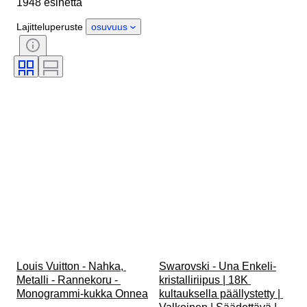
1948 esinettä
Alkuperämaa
Materiaali
Sukupuoli
Kunto
Ajanjakso
Lajitteluperuste
osuvuus
Kivi
Sertifiointi
Hienous
Tyylisuuntaus
Väri
Vaatekoko
Leikkaus
Esineen koko
Kuosi
Timantin tyyppi
Alkuperäinen / kopio
Size
Mukana asusteet
Aikakausi
Malli
Louis Vuitton - Nahka, 
Swarovski - Una Enkeli-
Metalli - Rannekoru - 
kristalliriipus | 18K 
Monogrammi-kukka Onnea
kultauksella päällystetty | 