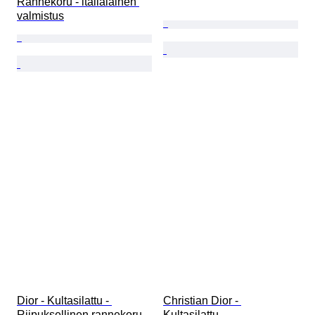
Rannekoru - italialainen 
valmistus
Dior - Kultasilattu - 
Christian Dior - 
Riipuksellinen rannekoru
Kultasilattu - 