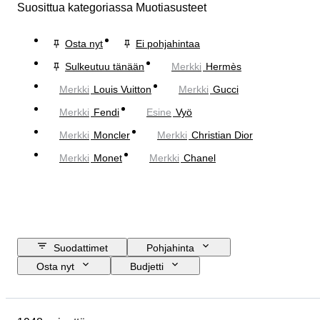
Suosittua kategoriassa Muotiasusteet
Osta nyt
Ei pohjahintaa
Sulkeutuu tänään
Merkki
Hermès
Merkki
Louis Vuitton
Merkki
Gucci
Merkki
Fendi
Esine
Vyö
Merkki
Moncler
Merkki
Christian Dior
Merkki
Monet
Merkki
Chanel
Suodattimet
Pohjahinta
Osta nyt
Budjetti
Lopetuspäivämäärä
Sijainti
Mitat
Merkki
Esine