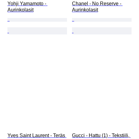
Yohji Yamamoto - 
Chanel - No Reserve - 
Aurinkolasit
Aurinkolasit
Yves Saint Laurent - Teräs 
Gucci - Hattu (1) - Tekstiili, 