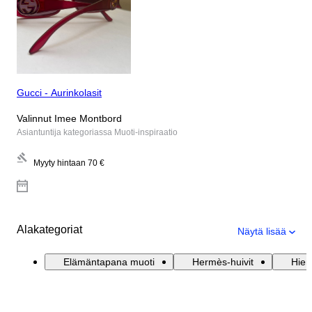
Gucci - Aurinkolasit
Valinnut Imee Montbord
Asiantuntija kategoriassa Muoti-inspiraatio
Myyty hintaan
70 €
Alakategoriat
Näytä lisää
Elämäntapana muoti
Hermès-huivit
Hien