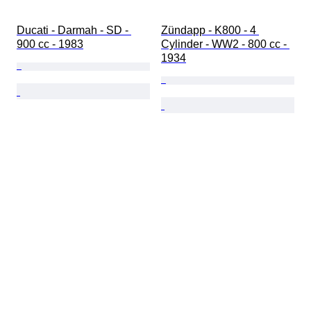
Ducati - Darmah - SD - 
Zündapp - K800 - 4 
900 cc - 1983
Cylinder - WW2 - 800 cc - 
1934