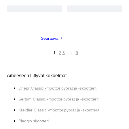
Seuraava
1
2
3
…
9
Aiheeseen liittyvät kokoelmat
Dnepr Classic -moottoripyörät ja -skootterit
Sertum Classic -moottoripyörät ja -skootterit
Kreidler Classic -moottoripyörät ja -skootterit
Piaggio skootteri