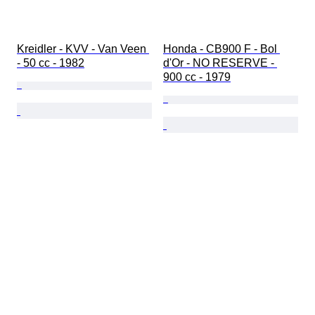
Kreidler - KVV - Van Veen 
Honda - CB900 F - Bol 
- 50 cc - 1982
d'Or - NO RESERVE - 
900 cc - 1979