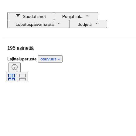
Suodattimet
Pohjahinta
Lopetuspäivämäärä
Budjetti
Sijainti
Merkki
Esine
Alkuperämaa
Materiaali
195 esinettä
Kunto
Extrat
Ajanjakso
Rekisteripaperit
Moottorin koko
Lajitteluperuste
osuvuus
CoC (vaatimustenmukaisuustodistus)
Alkuperäinen / kopio