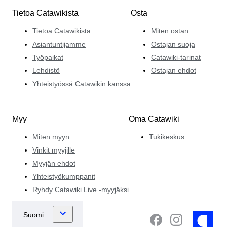
Tietoa Catawikista
Osta
Tietoa Catawikista
Miten ostan
Asiantuntijamme
Ostajan suoja
Työpaikat
Catawiki-tarinat
Lehdistö
Ostajan ehdot
Yhteistyössä Catawikin kanssa
Myy
Oma Catawiki
Miten myyn
Tukikeskus
Vinkit myyjille
Myyjän ehdot
Yhteistyökumppanit
Ryhdy Catawiki Live -myyjäksi