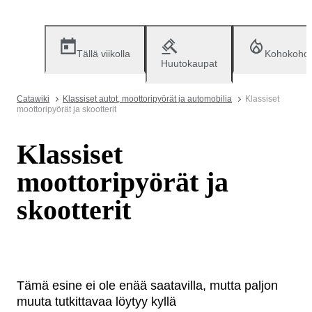
Tällä viikolla
Kohokohd
Huutokaupat
Catawiki
Klassiset autot, moottoripyörät ja automobilia
Klassiset
moottoripyörät ja skootterit
Klassiset
moottoripyörät ja
skootterit
Tämä esine ei ole enää saatavilla, mutta paljon
muuta tutkittavaa löytyy kyllä