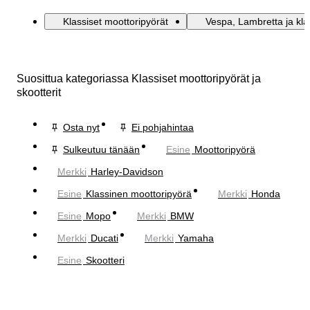
Klassiset moottoripyörät
Vespa, Lambretta ja klas
Suosittua kategoriassa Klassiset moottoripyörät ja
skootterit
Osta nyt
Ei pohjahintaa
Sulkeutuu tänään
Esine
Moottoripyörä
Merkki
Harley-Davidson
Esine
Klassinen moottoripyörä
Merkki
Honda
Esine
Mopo
Merkki
BMW
Merkki
Ducati
Merkki
Yamaha
Esine
Skootteri