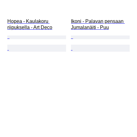
Hopea - Kaulakoru 
Ikoni - Palavan pensaan 
riipuksella - Art Deco
Jumalanäiti - Puu