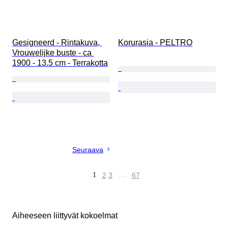
Gesigneerd - Rintakuva, 
Korurasia - PELTRO
Vrouwelijke buste - ca 
1900 - 13.5 cm - Terrakotta
Seuraava
1
2
3
…
67
Aiheeseen liittyvät kokoelmat