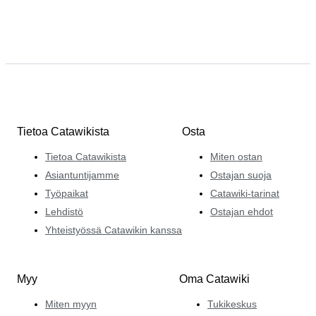
Tietoa Catawikista
Osta
Tietoa Catawikista
Miten ostan
Asiantuntijamme
Ostajan suoja
Työpaikat
Catawiki-tarinat
Lehdistö
Ostajan ehdot
Yhteistyössä Catawikin kanssa
Myy
Oma Catawiki
Miten myyn
Tukikeskus