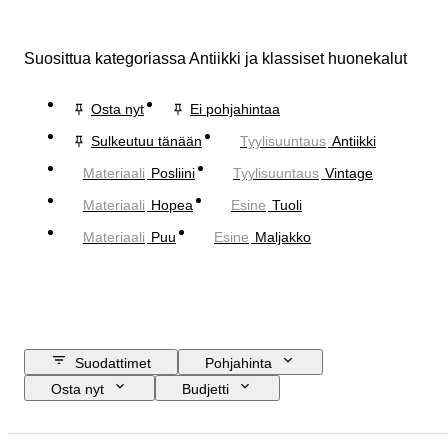
Suosittua kategoriassa Antiikki ja klassiset huonekalut
Osta nyt
Ei pohjahintaa
Sulkeutuu tänään
Tyylisuuntaus
Antiikki
Materiaali
Posliini
Tyylisuuntaus
Vintage
Materiaali
Hopea
Esine
Tuoli
Materiaali
Puu
Esine
Maljakko
Suodattimet
Pohjahinta
Osta nyt
Budjetti
Lopetuspäivämäärä
Sijainti
Koko
Mitat
Merkki