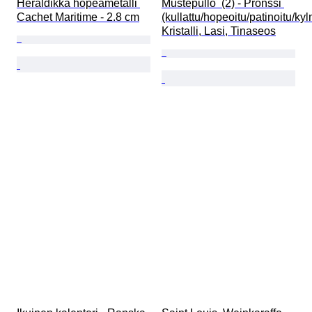
Heraldikka hopeametalli 
Mustepullo  (2) - Pronssi 
Cachet Maritime - 2.8 cm
(kullattu/hopeoitu/patinoitu/ky
Kristalli, Lasi, Tinaseos