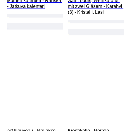
Ikuinen kalenteri - Ranska 
Saint Louis, Weinkaraffe 
- Jatkuva kalenteri
mit zwei Gläsern - Karahvi 
(3) - Kristalli, Lasi
Art Nouveau - Maljakko  - 
Kiertokello - Hermle -   