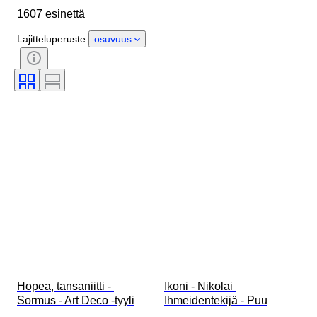
1607 esinettä
Esine
Alkuperämaa
Materiaali
Sukupuoli
Kunto
Lajitteluperuste
osuvuus
Ajanjakso
Sertifiointi
Aihe
Tyylisuuntaus
Allekirjoitus
Väri
Rannekellon liike
Soittokello
Kellotyyppi
Tehoreservi
Kotelon halkaisija
Alkuperäinen / kopio
Aikakausi
Tekijä
Provenanssi
Hopea, tansaniitti - 
Ikoni - Nikolai 
Sormus - Art Deco -tyyli
Ihmeidentekijä - Puu