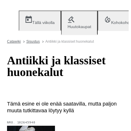
Tällä viikolla
Kohokohd
Huutokaupat
Catawiki
Sisustus
Antiikki ja klassiset huonekalut
Antiikki ja klassiset
huonekalut
Tämä esine ei ole enää saatavilla, mutta paljon
muuta tutkittavaa löytyy kyllä
NRO.
102645940