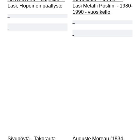
Lasi, Hopeinen päällyste
Lasi Metalli Posliini - 1980-
1990 - vuosikello
Sivupöytä - Takorauta, 
Auguste Moreau (1834-