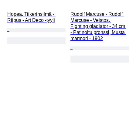
Hopea, Tiikerinsilmä - 
Rudolf Marcuse - Rudolf 
Riipus - Art Deco -tyyli
Marcuse - Veistos, 
Fighting gladiator - 34 cm 
- Patinoitu pronssi, Musta 
marmori - 1902