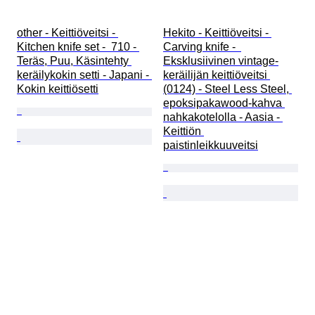
other - Keittiöveitsi - 
Hekito - Keittiöveitsi - 
Kitchen knife set -  710 - 
Carving knife -  
Teräs, Puu, Käsintehty 
Eksklusiivinen vintage-
keräilykokin setti - Japani - 
keräilijän keittiöveitsi 
Kokin keittiösetti
(0124) - Steel Less Steel, 
epoksipakawood-kahva 
nahkakotelolla - Aasia - 
Keittiön 
paistinleikkuuveitsi