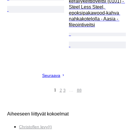
keräilykeittiöveitsi (0101) - 
Steel Less Steel, 
epoksipakawood-kahva 
nahkakotelolla - Aasia - 
fileointiveitsi
Seuraava
1
2
3
…
88
Aiheeseen liittyvät kokoelmat
Christoflen levy(t)