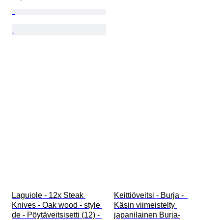
Laguiole - 12x Steak 
Keittiöveitsi - Burja -  
Knives - Oak wood - style 
Käsin viimeistelty 
de - Pöytäveitsisetti (12) - 
japanilainen Burja-