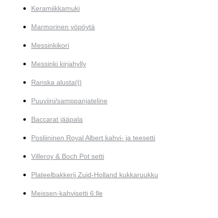
Keramiikkamuki
Marmorinen yöpöytä
Messinkikori
Messinki kirjahylly
Ranska alusta(t)
Puuviini/samppanjateline
Baccarat jääpala
Posliininen Royal Albert kahvi- ja teesetti
Villeroy & Boch Pot setti
Plateelbakkerij Zuid-Holland kukkaruukku
Meissen-kahvisetti 6:lle