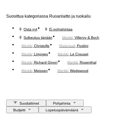
Suosittua kategoriassa Ruoanlaitto ja ruokailu
Osta nyt
Ei pohjahintaa
Sulkeutuu tänään
Merkki
Villeroy & Boch
Merkki
Christofle
Materiaali
Posliini
Merkki
Limoges
Merkki
Le Creuset
Merkki
Richard Ginori
Merkki
Rosenthal
Merkki
Meissen
Merkki
Wedgwood
Suodattimet
Pohjahinta
Budjetti
Lopetuspäivämäärä