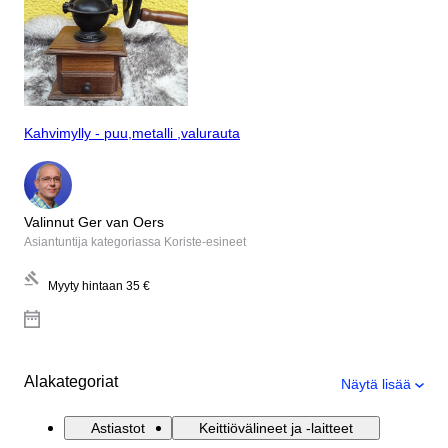
Kahvimylly - puu,metalli ,valurauta
Valinnut Ger van Oers
Asiantuntija kategoriassa Koriste-esineet
Myyty hintaan
35 €
Alakategoriat
Näytä lisää
Astiastot
Keittiövälineet ja -laitteet