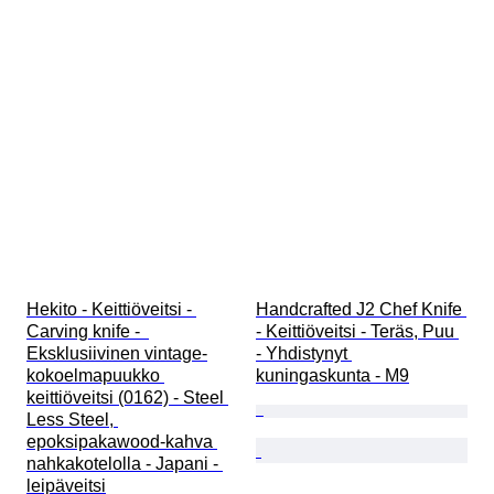
Hekito - Keittiöveitsi - 
Handcrafted J2 Chef Knife 
Carving knife -  
- Keittiöveitsi - Teräs, Puu 
Eksklusiivinen vintage-
- Yhdistynyt 
kokoelmapuukko 
kuningaskunta - M9
keittiöveitsi (0162) - Steel 
Less Steel, 
epoksipakawood-kahva 
nahkakotelolla - Japani - 
leipäveitsi