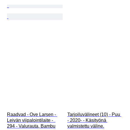
Raadvad - Ove Larsen - 
Tarjoiluvälineet (10) - Puu 
Leivän viipalointilaite -  
- 2020- - Käsityönä 
294 - Valurauta, Bambu
valmistettu väline.