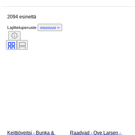
Sijainti
Merkki
Esine
Alkuperämaa
Materiaali
2094 esinettä
Kunto
Ajanjakso
Tyylisuuntaus
Allekirjoitus
Lajitteluperuste
osuvuus
Väri
Vaatekoko
Aikakausi
Keittiöveitsityyppi
Sisustus
Taiteilija
Alkuperäinen / kopio
Myyjä
Tekijä
Malli
Keittiöveitsi - Bunka & 
Raadvad - Ove Larsen - 