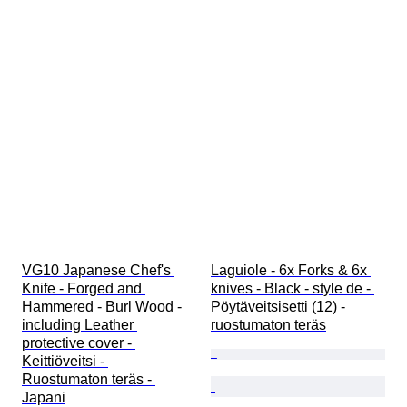
VG10 Japanese Chef's 
Laguiole - 6x Forks & 6x 
Knife - Forged and 
knives - Black - style de - 
Hammered - Burl Wood - 
Pöytäveitsisetti (12) - 
including Leather 
ruostumaton teräs
protective cover - 
Keittiöveitsi - 
Ruostumaton teräs - 
Japani