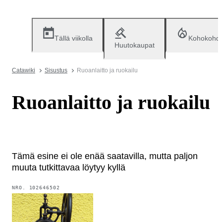
Tällä viikolla
Kohokohd
Huutokaupat
Catawiki
Sisustus
Ruoanlaitto ja ruokailu
Ruoanlaitto ja ruokailu
Tämä esine ei ole enää saatavilla, mutta paljon
muuta tutkittavaa löytyy kyllä
NRO.
102646502