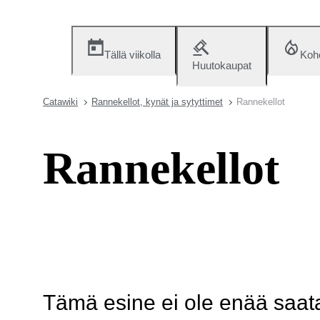
Tällä viikolla
Koh
Huutokaupat
Catawiki
Rannekellot, kynät ja sytyttimet
Rannekellot
Rannekellot
Tämä esine ei ole enää saatav