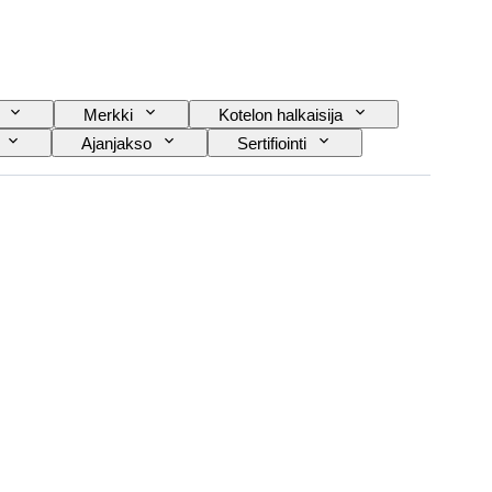
Merkki
Kotelon halkaisija
Ajanjakso
Sertifiointi
liike
Aikakausi