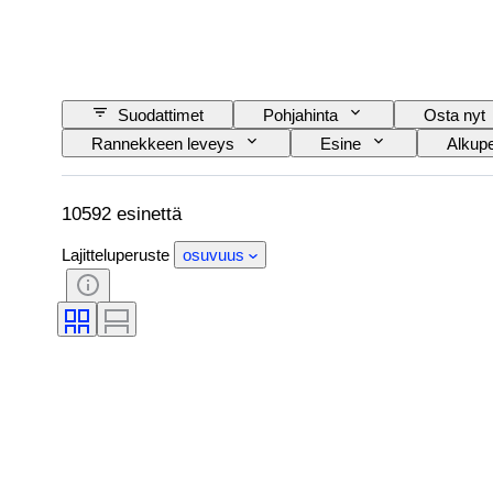
Suodattimet
Pohjahinta
Osta nyt
Rannekkeen leveys
Esine
Alkup
Aihe
Tyylisuuntaus
Sidonta
Kellon rannekkeen materiaali
Esineen koko
10592 esinettä
Lajitteluperuste
osuvuus