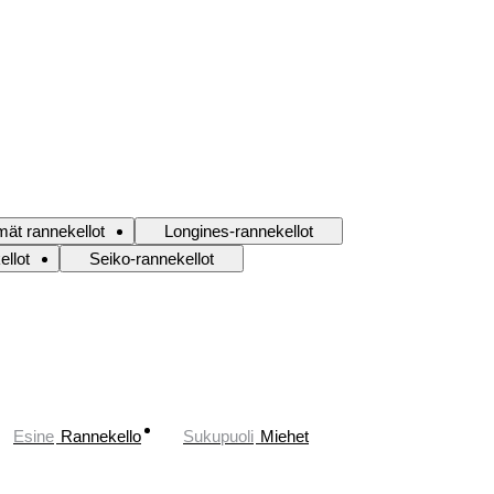
ät rannekellot
Longines-rannekellot
ellot
Seiko-rannekellot
Esine
Rannekello
Sukupuoli
Miehet