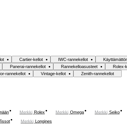
lot
Cartier-kellot
IWC-rannekellot
Käyttämättöm
Panerai-rannekellot
Rannekelloasusteet
Rolex-k
or-rannekellot
Vintage-kellot
Zenith-rannekellot
änään
Merkki
Rolex
Merkki
Omega
Merkki
Seiko
Tissot
Merkki
Longines