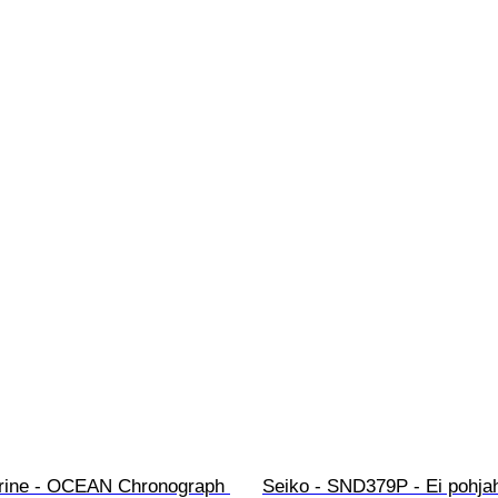
ine - OCEAN Chronograph 
Seiko - SND379P - Ei pohjah