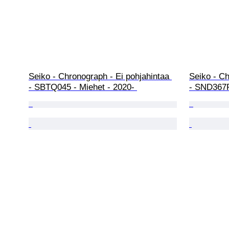
Seiko - Chronograph - Ei pohjahintaa 
Seiko - Ch
- SBTQ045 - Miehet - 2020- 
- SND367P