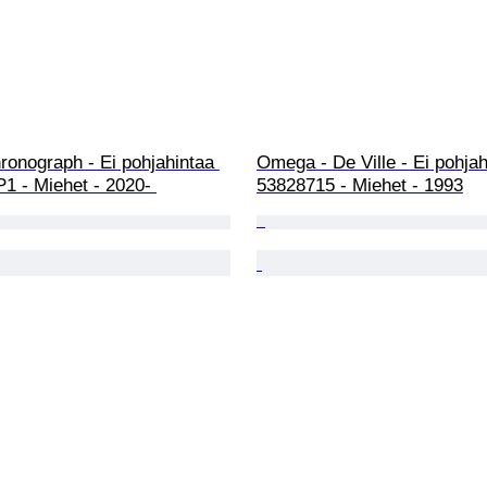
ronograph - Ei pohjahintaa 
Omega - De Ville - Ei pohjah
1 - Miehet - 2020- 
53828715 - Miehet - 1993