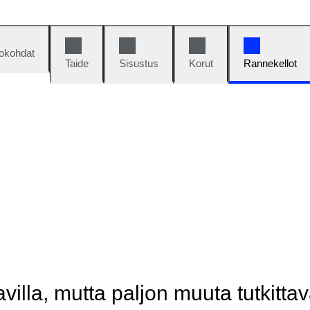
okohdat
Taide
Sisustus
Korut
Rannekellot
illa, mutta paljon muuta tutkittav