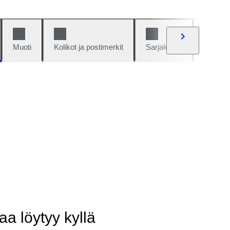
Muoti
Kolikot ja postimerkit
Sarjakuvat
Autot j
aa löytyy kyllä