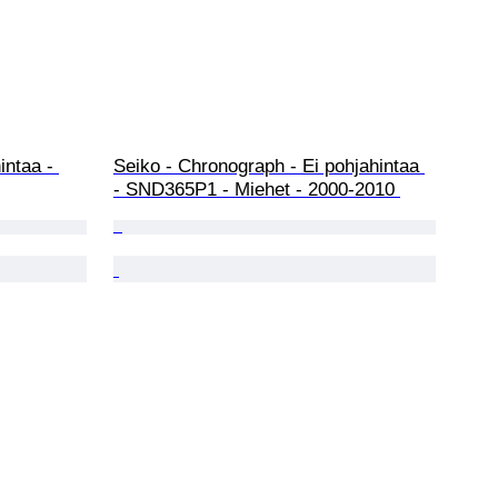
intaa - 
Seiko - Chronograph - Ei pohjahintaa 
- SND365P1 - Miehet - 2000-2010 