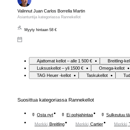
Valinnut Juan Carlos Borrella Martin
Asiantuntija kategoriassa Rannekellot
Myyty hintaan
58 €
Ajattomat kellot – alle 1 500 €
Breitling-kel
Luksuskellot – yli 1500 €
Omega-kellot
TAG Heuer -kellot
Taskukellot
Tud
Suosittua kategoriassa Rannekellot
Osta nyt
Ei pohjahintaa
Sulkeutuu t
Merkki
Breitling
Merkki
Cartier
Merkki