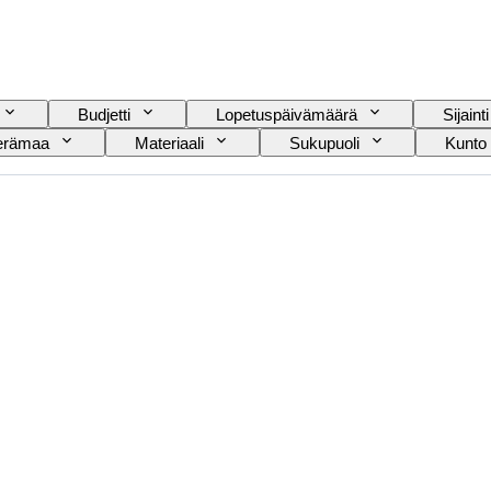
Budjetti
Lopetuspäivämäärä
Sijainti
erämaa
Materiaali
Sukupuoli
Kunto
Painos
Kieli
Väri
Rannekellon 
Timantin tyyppi
Malli