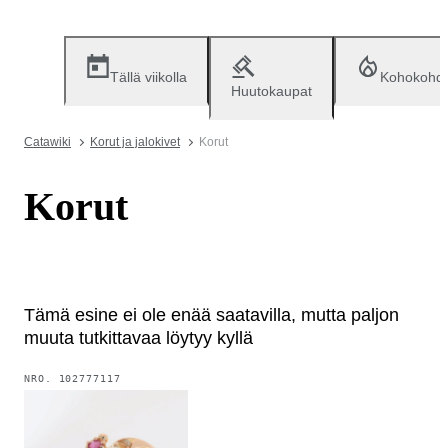
Tällä viikolla
Kohokohd
Huutokaupat
Catawiki
Korut ja jalokivet
Korut
Korut
Tämä esine ei ole enää saatavilla, mutta paljon
muuta tutkittavaa löytyy kyllä
NRO.
102777117