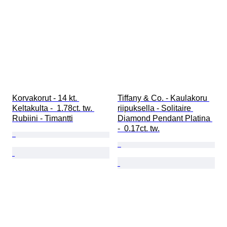
Korvakorut - 14 kt. 
Tiffany & Co. - Kaulakoru 
Keltakulta -  1.78ct. tw. 
riipuksella - Solitaire 
Rubiini - Timantti
Diamond Pendant Platina 
-  0.17ct. tw.