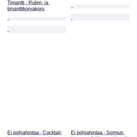
Timantti - Rubin- ja 
timanttikorvakoru
Ei pohjahintaa - Cocktail-
Ei pohjahintaa - Sormus 