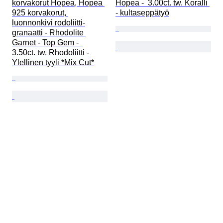
korvakorut Hopea, Hopea 
Hopea -  3.00ct. tw. Koralli 
925 korvakorut, 
- kultaseppätyö
luonnonkivi rodoliitti-
granaatti - Rhodolite 
Garnet - Top Gem -  
3.50ct. tw. Rhodoliitti - 
Ylellinen tyyli *Mix Cut*