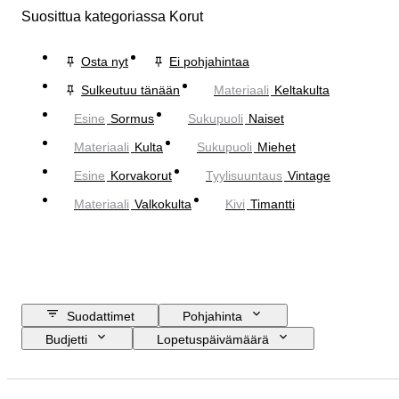
Suosittua kategoriassa Korut
Osta nyt
Ei pohjahintaa
Sulkeutuu tänään
Materiaali
Keltakulta
Esine
Sormus
Sukupuoli
Naiset
Materiaali
Kulta
Sukupuoli
Miehet
Esine
Korvakorut
Tyylisuuntaus
Vintage
Materiaali
Valkokulta
Kivi
Timantti
Suodattimet
Pohjahinta
Budjetti
Lopetuspäivämäärä
Sijainti
Merkki
Esine
Alkuperämaa
Materiaali