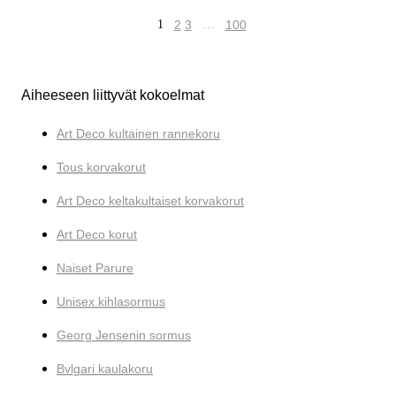
1
2
3
…
100
Aiheeseen liittyvät kokoelmat
Art Deco kultainen rannekoru
Tous korvakorut
Art Deco keltakultaiset korvakorut
Art Deco korut
Naiset Parure
Unisex kihlasormus
Georg Jensenin sormus
Bvlgari kaulakoru