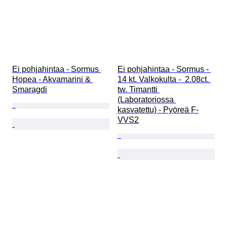
Ei pohjahintaa - Sormus 
Ei pohjahintaa - Sormus - 
Hopea - Akvamarini & 
14 kt. Valkokulta -  2.08ct. 
Smaragdi
tw. Timantti 
(Laboratoriossa 
kasvatettu) - Pyöreä F-
VVS2