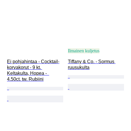
Ilmainen kuljetus
Ei pohjahintaa - Cocktail-
Tiffany & Co. - Sormus 
korvakorut - 9 kt. 
ruusukulta
Keltakulta, Hopea -  
4.50ct. tw. Rubiini