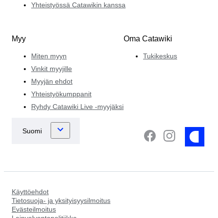
Yhteistyössä Catawikin kanssa
Myy
Oma Catawiki
Miten myyn
Tukikeskus
Vinkit myyjille
Myyjän ehdot
Yhteistyökumppanit
Ryhdy Catawiki Live -myyjäksi
Käyttöehdot
Tietosuoja- ja yksityisyysilmoitus
Evästeilmoitus
Lainvalvontapolitiikka