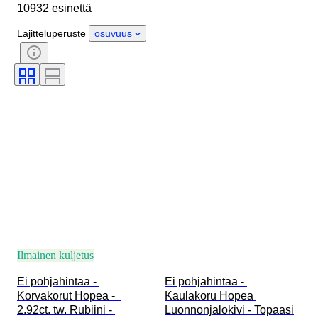
10932 esinettä
Sukupuoli
Kunto
Kivi
Sertifiointi
Hienous
Lajitteluperuste
osuvuus
Tyylisuuntaus
Leikkaus
Kirkkaus
Värikategoria
Tarkka väri
Esineen koko
Jalokiven läpinäkyvyys
Hoito
Timantin tyyppi
Helmen kiilto
Aikakausi
Hieno värien voimakkuus
Hieno värisävy
Ilmainen kuljetus
Ei pohjahintaa - 
Ei pohjahintaa - 
Korvakorut Hopea -  
Kaulakoru Hopea 
2.92ct. tw. Rubiini - 
Luonnonjalokivi - Topaasi