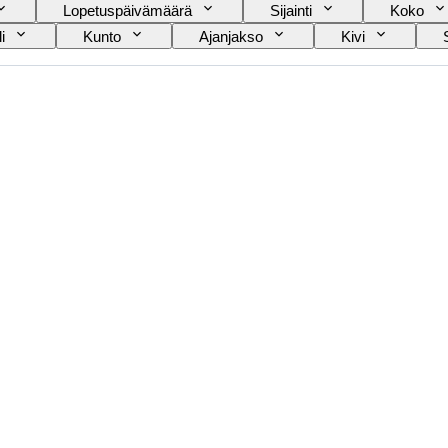
Lopetuspäivämäärä
Sijainti
Koko
i
Kunto
Ajanjakso
Kivi
Leikkaus
Arkeologiatyypit
Aikakausi
venanssi