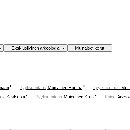
Eksklusiivinen arkeologia
Muinaiset korut
änään
Tyylisuuntaus
Muinainen Rooma
Tyylisuuntaus
Muin
aus
Keskiaika
Tyylisuuntaus
Muinainen Kiina
Esine
Arkeol