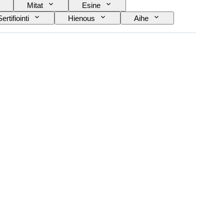
Mitat
Esine
Sertifiointi
Hienous
Aihe
Kulttuuri
Esineen koko