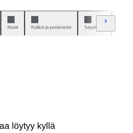
Muoti
Kolikot ja postimerkit
Sarjakuvat
Autot j
aa löytyy kyllä