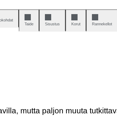
okohdat
Taide
Sisustus
Korut
Rannekellot
illa, mutta paljon muuta tutkittav