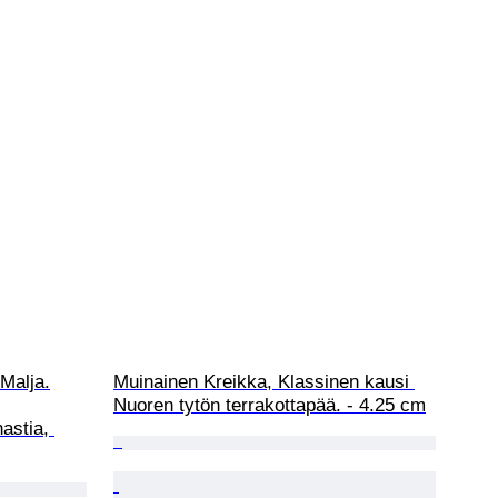
Malja.

Muinainen Kreikka, Klassinen kausi 
Nuoren tytön terrakottapää. - 4.25 cm
astia, 