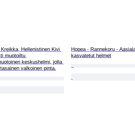
Kreikka, Hellenistinen Kivi 
Hopea - Rannekoru - Aasiala
ti muotoiltu 
kasvatetut helmet
muotoinen keskushelmi, jolla 
n tasainen valkoinen pinta.