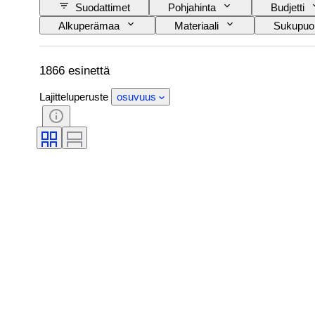
Suodattimet
Pohjahinta
Budjetti
Alkuperämaa
Materiaali
Sukupuol
Tyylisuuntaus
Allekirjoitus
Väri
Taiteilija
Alkuperäinen / kopio
Pro
1866 esinettä
Lajitteluperuste
osuvuus