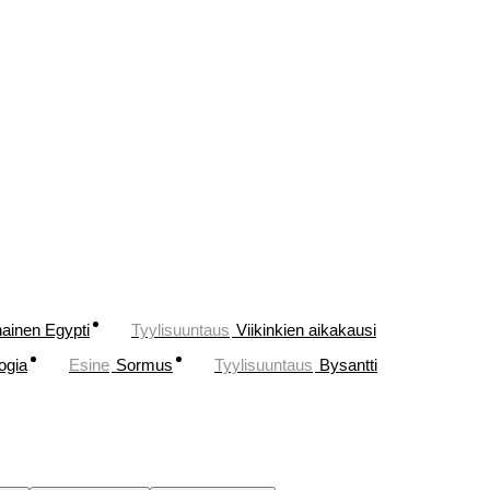
ainen Egypti
Tyylisuuntaus
Viikinkien aikakausi
ogia
Esine
Sormus
Tyylisuuntaus
Bysantti