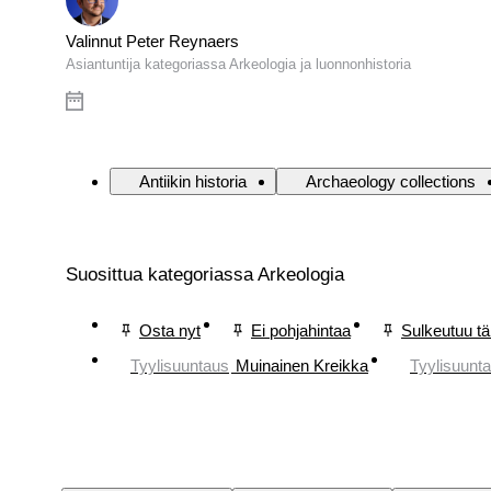
Valinnut Peter Reynaers
Asiantuntija kategoriassa Arkeologia ja luonnonhistoria
Antiikin historia
Archaeology collections
Suosittua kategoriassa Arkeologia
Osta nyt
Ei pohjahintaa
Sulkeutuu t
Tyylisuuntaus
Muinainen Kreikka
Tyylisuunt