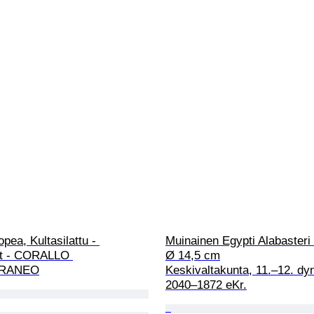
opea, Kultasilattu - 
Muinainen Egypti Alabasteri 
t - CORALLO 
Ø 14,5 cm

RRANEO
Keskivaltakunta, 11.–12. dyn
2040–1872 eKr.