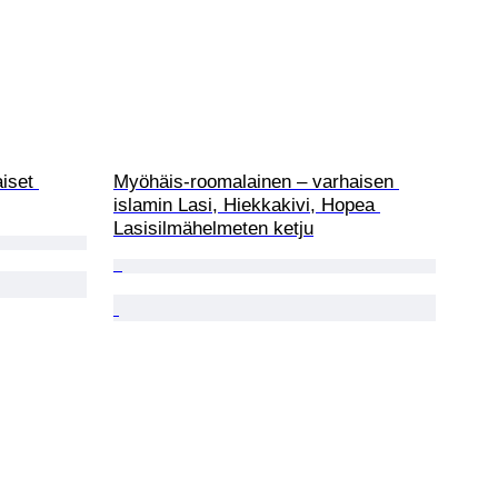
iset 
Myöhäis-roomalainen – varhaisen 
islamin Lasi, Hiekkakivi, Hopea 
Lasisilmähelmeten ketju