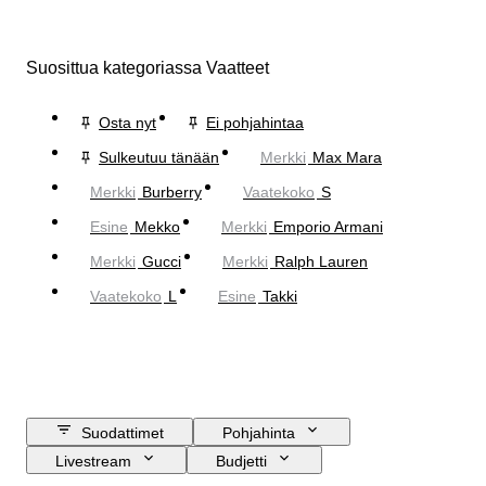
Suosittua kategoriassa Vaatteet
Osta nyt
Ei pohjahintaa
Sulkeutuu tänään
Merkki
Max Mara
Merkki
Burberry
Vaatekoko
S
Esine
Mekko
Merkki
Emporio Armani
Merkki
Gucci
Merkki
Ralph Lauren
Vaatekoko
L
Esine
Takki
Suodattimet
Pohjahinta
Livestream
Budjetti