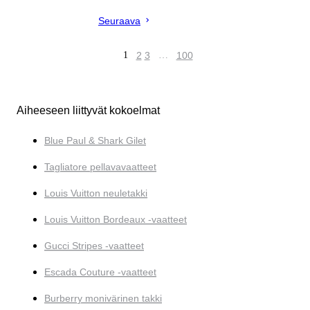
Seuraava
1
2
3
…
100
Aiheeseen liittyvät kokoelmat
Blue Paul & Shark Gilet
Tagliatore pellavavaatteet
Louis Vuitton neuletakki
Louis Vuitton Bordeaux -vaatteet
Gucci Stripes -vaatteet
Escada Couture -vaatteet
Burberry monivärinen takki