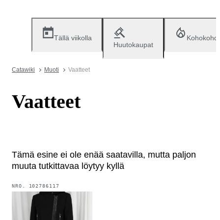
Tällä viikolla
Kohokohd
Huutokaupat
Catawiki
Muoti
Vaatteet
Vaatteet
Tämä esine ei ole enää saatavilla, mutta paljon
muuta tutkittavaa löytyy kyllä
NRO.
102786117