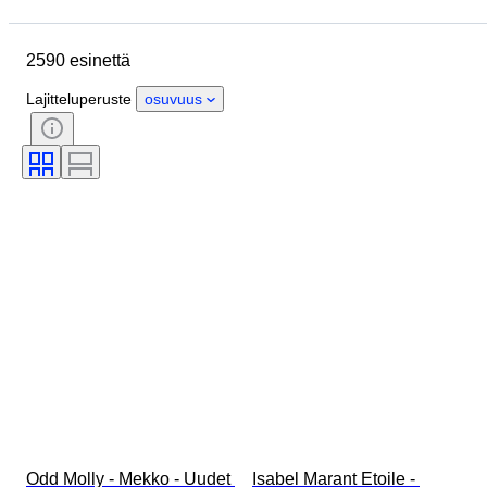
Lopetuspäivämäärä
Sijainti
Merkki
Esine
Alkuperämaa
2590 esinettä
Materiaali
Sukupuoli
Kunto
Ajanjakso
Tyylisuuntaus
Lajitteluperuste
osuvuus
Väri
Vaatekoko
Esineen koko
Aikakausi
Kuosi
Paidan kauluksen koko
Mukana asusteet
Kengänkoko
Odd Molly - Mekko - Uudet 
Isabel Marant Etoile - 