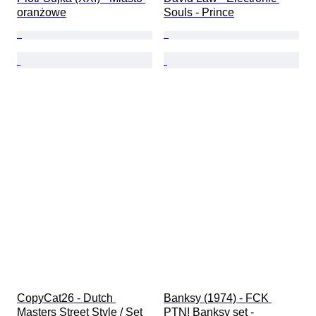
oranżowe
Souls - Prince
CopyCat26 - Dutch 
Banksy (1974) - FCK 
Masters Street Style / Set 
PTN! Banksy set - 