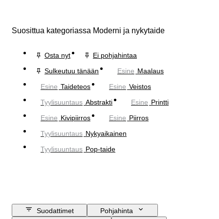
Suosittua kategoriassa Moderni ja nykytaide
Osta nyt
Ei pohjahintaa
Sulkeutuu tänään
Esine
Maalaus
Esine
Taideteos
Esine
Veistos
Tyylisuuntaus
Abstrakti
Esine
Printti
Esine
Kivipiirros
Esine
Piirros
Tyylisuuntaus
Nykyaikainen
Tyylisuuntaus
Pop-taide
Suodattimet
Pohjahinta