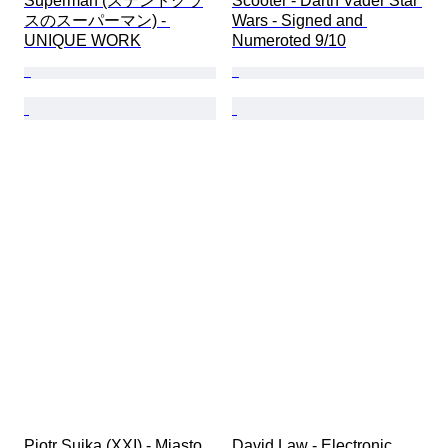
Superman (ステンドグラ
Scooter - Darth Vader Star 
スのスーパーマン) - 
Wars - Signed and 
UNIQUE WORK
Numeroted 9/10
Piotr Sujka (XXI) - Miasto 
David Law - Electronic 