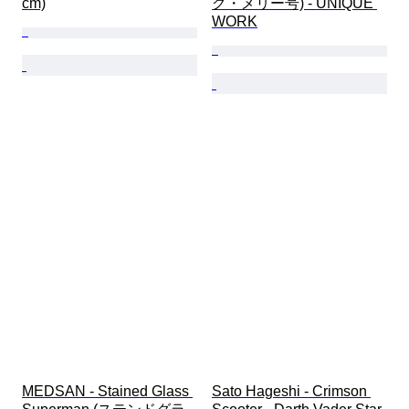
cm)
グ・メリー号) - UNIQUE 
WORK
MEDSAN - Stained Glass 
Sato Hageshi - Crimson 