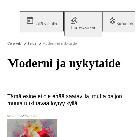
Tällä viikolla
Kohokohd
Huutokaupat
Catawiki
Taide
Moderni ja nykytaide
Moderni ja nykytaide
Tämä esine ei ole enää saatavilla, mutta paljon
muuta tutkittavaa löytyy kyllä
NRO.
102792806