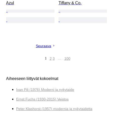
Azul
Tiffany & Co.
Seuraava
1
2
3
…
100
Aiheeseen liittyvät kokoelmat
Ivan Pili (1976) Moderni ja nykytaide
Ernst Fuchs (1930-2015) Veistos
Peter Klashorst (1957) modernia ja nykytaidetta