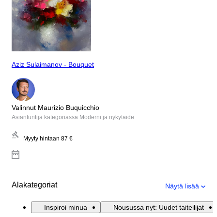
Aziz Sulaimanov - Bouquet
Valinnut Maurizio Buquicchio
Asiantuntija kategoriassa Moderni ja nykytaide
Myyty hintaan
87 €
Alakategoriat
Näytä lisää
Inspiroi minua
Nousussa nyt: Uudet taiteilijat