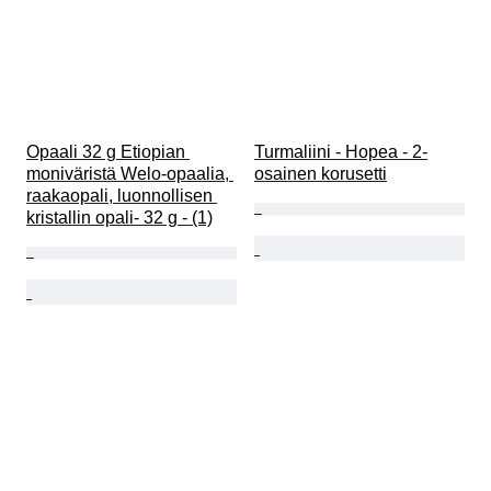
Opaali 32 g Etiopian 
Turmaliini - Hopea - 2-
moniväristä Welo-opaalia, 
osainen korusetti
raakaopali, luonnollisen 
kristallin opali- 32 g - (1)