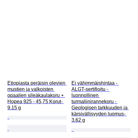
Etiopiasta peräisin olevien 
Ei vähimmäishintaa - 
mustien ja valkoisten 
ALGT-sertifioitu - 
opaalien sileäkaulakoru + 
luonnollinen 
Hopea 925 - 45,75 Korut- 
turmaliinirannekoru - 
9.15 g
Geologisen tarkkuuden ja 
kärsivällisyyden luomus- 
3.62 g