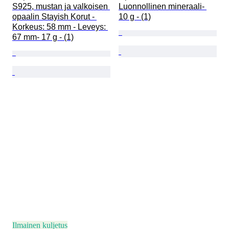
S925, mustan ja valkoisen 
Luonnollinen mineraali- 
opaalin Stayish Korut - 
10 g - (1)
Korkeus: 58 mm - Leveys: 
67 mm- 17 g - (1)
Ilmainen kuljetus