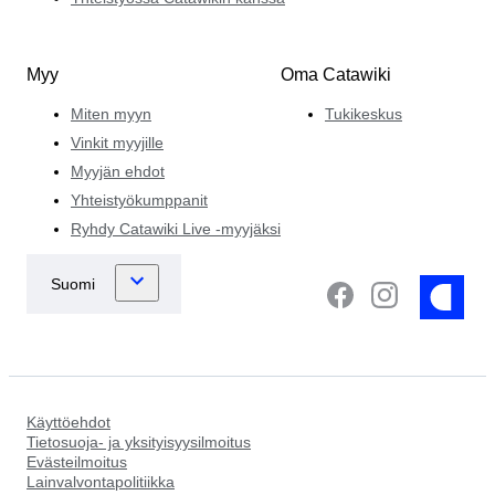
Myy
Oma Catawiki
Miten myyn
Tukikeskus
Vinkit myyjille
Myyjän ehdot
Yhteistyökumppanit
Ryhdy Catawiki Live -myyjäksi
Käyttöehdot
Tietosuoja- ja yksityisyysilmoitus
Evästeilmoitus
Lainvalvontapolitiikka