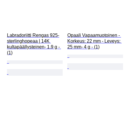
Labradoriitti Rengas 925-
Opaali Vapaamuotoinen - 
sterlinghopeaa | 14K 
Korkeus: 22 mm - Leveys: 
kultapäällysteinen- 1.9 g - 
25 mm- 4 g - (1)
(1)