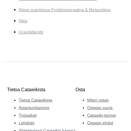
Kiteet matriisissa Pyriittimineraaleja & Meteoriiteja
Rikki
Grandidieriitti
Tietoa Catawikista
Osta
Tietoa Catawikista
Miten ostan
Asiantuntijamme
Ostajan suoja
Työpaikat
Catawiki-tarinat
Lehdistö
Ostajan ehdot
Yhteistyössä Catawikin kanssa