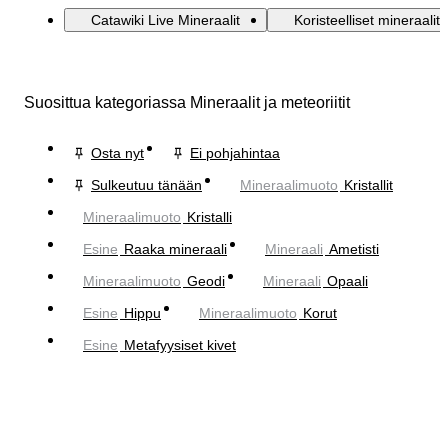
Catawiki Live Mineraalit
Koristeelliset mineraalit
Suosittua kategoriassa Mineraalit ja meteoriitit
Osta nyt
Ei pohjahintaa
Sulkeutuu tänään
Mineraalimuoto
Kristallit
Mineraalimuoto
Kristalli
Esine
Raaka mineraali
Mineraali
Ametisti
Mineraalimuoto
Geodi
Mineraali
Opaali
Esine
Hippu
Mineraalimuoto
Korut
Esine
Metafyysiset kivet