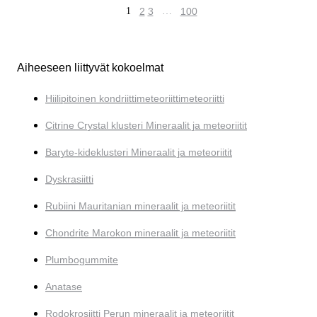
1
2
3
…
100
Aiheeseen liittyvät kokoelmat
Hiilipitoinen kondriittimeteoriittimeteoriitti
Citrine Crystal klusteri Mineraalit ja meteoriitit
Baryte-kideklusteri Mineraalit ja meteoriitit
Dyskrasiitti
Rubiini Mauritanian mineraalit ja meteoriitit
Chondrite Marokon mineraalit ja meteoriitit
Plumbogummite
Anatase
Rodokrosiitti Perun mineraalit ja meteoriitit