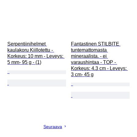
Serpentiinihelmet 
Fantastinen STILBITE 
kaulakoru Kiillotettu - 
tuntemattomasta 
Korkeus: 10 mm - Leveys: 
mineraalista. - ei 
5 mm- 95 g - (1)
varaushintaa - TOP - 
Korkeus: 4.3 cm - Leveys: 
3 cm- 45 g
Seuraava