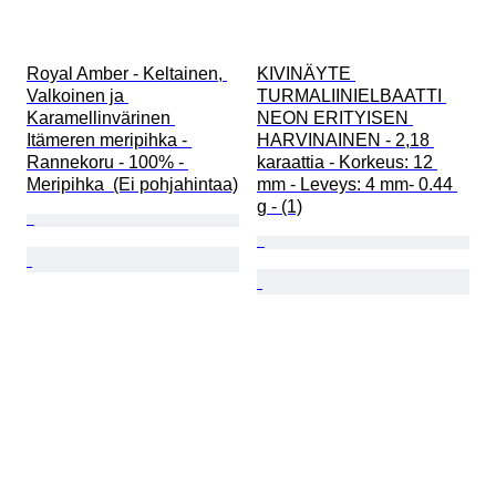
Royal Amber - Keltainen, 
KIVINÄYTE 
Valkoinen ja 
TURMALIINIELBAATTI 
Karamellinvärinen 
NEON ERITYISEN 
Itämeren meripihka - 
HARVINAINEN - 2,18 
Rannekoru - 100% - 
karaattia - Korkeus: 12 
Meripihka  (Ei pohjahintaa)
mm - Leveys: 4 mm- 0.44 
g - (1)