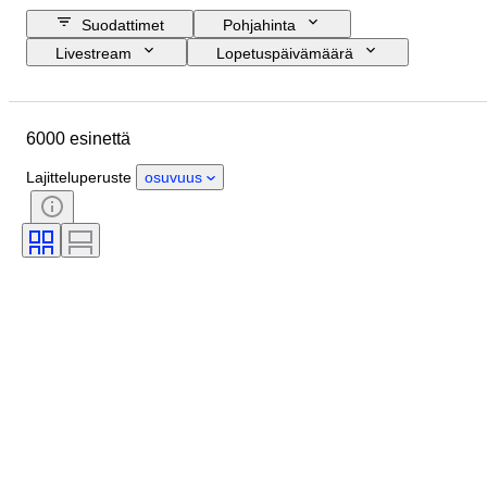
Suodattimet
Pohjahinta
Livestream
Lopetuspäivämäärä
Budjetti
Sijainti
Koko
Mitat
Esine
Alkuperämaa
6000 esinettä
Materiaali
Sukupuoli
Kunto
Ajanjakso
Kivi
Sertifiointi
Lajitteluperuste
osuvuus
Allekirjoitus
Väri
Leikkaus
Tarkka väri
Mineraali
Mineraalimuoto
Hoito
Alkuperäinen / kopio
Esineen koko
Helmen kiilto
Helmen pinnan laatu
Aikakausi