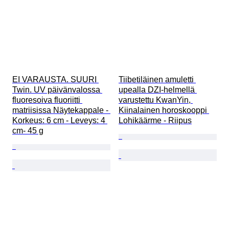
EI VARAUSTA. SUURI 
Tiibetiläinen amuletti 
Twin. UV päivänvalossa 
upealla DZI-helmellä 
fluoresoiva fluoriitti 
varustettu KwanYin, 
matriisissa Näytekappale - 
Kiinalainen horoskooppi 
Korkeus: 6 cm - Leveys: 4 
Lohikäärme - Riipus
cm- 45 g