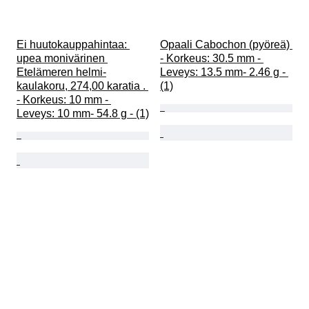
Ei huutokauppahintaa: 
Opaali Cabochon (pyöreä) 
upea monivärinen 
- Korkeus: 30.5 mm - 
Etelämeren helmi-
Leveys: 13.5 mm- 2.46 g - 
kaulakoru, 274,00 karatia . 
(1)
- Korkeus: 10 mm - 
Leveys: 10 mm- 54.8 g - (1)