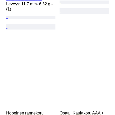
Leveys: 11.7 mm- 6.32 g - 
(1)
Hopeinen rannekoru 
Opaali Kaulakoru AAA ++ 