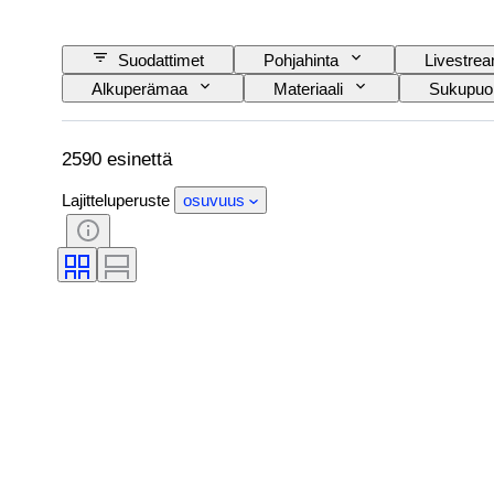
Suodattimet
Pohjahinta
Livestre
Alkuperämaa
Materiaali
Sukupuol
Esineen koko
Aikakausi
Kuosi
2590 esinettä
Lajitteluperuste
osuvuus