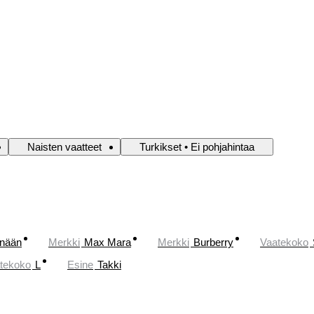
Naisten vaatteet
Turkikset • Ei pohjahintaa
änään
Merkki
Max Mara
Merkki
Burberry
Vaatekoko
tekoko
L
Esine
Takki