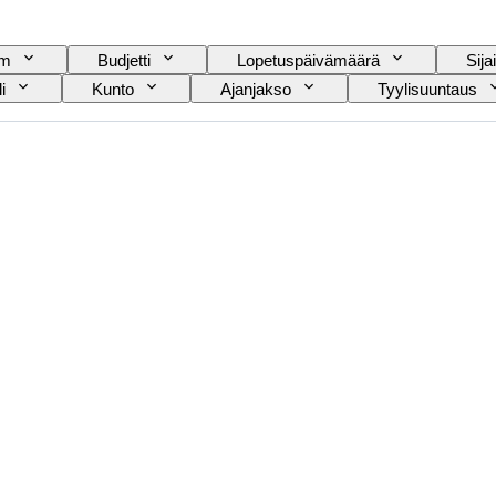
am
Budjetti
Lopetuspäivämäärä
Sijai
i
Kunto
Ajanjakso
Tyylisuuntaus
Paidan kauluksen koko
Mukana asusteet