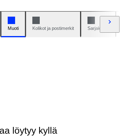
Muoti
Kolikot ja postimerkit
Sarjakuvat
Autot j
aa löytyy kyllä