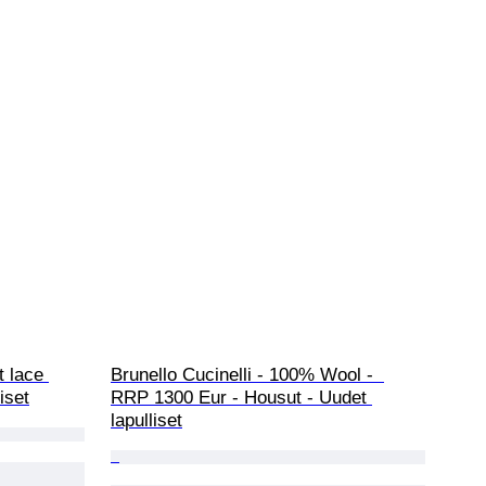
 lace 
Brunello Cucinelli - 100% Wool -  
iset
RRP 1300 Eur - Housut - Uudet 
lapulliset