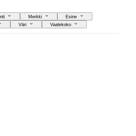
nti
Merkki
Esine
Väri
Vaatekoko
Kengänkoko