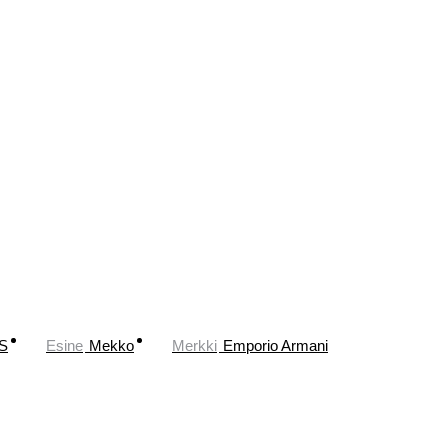
S
Esine
Mekko
Merkki
Emporio Armani