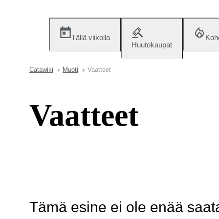
Tällä viikolla
Koh
Huutokaupat
Catawiki
Muoti
Vaatteet
Vaatteet
Tämä esine ei ole enää saatav