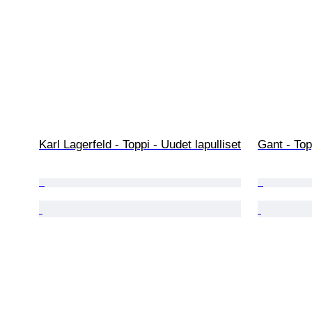
Karl Lagerfeld - Toppi - Uudet lapulliset
Gant - Top