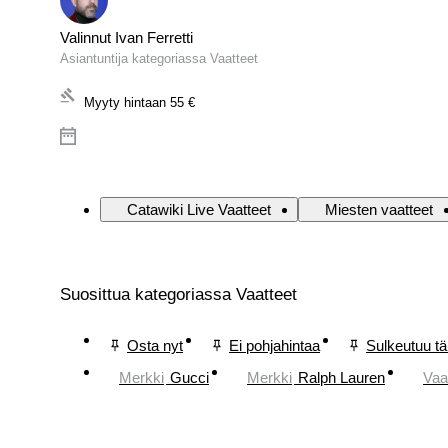
Valinnut Ivan Ferretti
Asiantuntija kategoriassa Vaatteet
Myyty hintaan
55 €
Catawiki Live Vaatteet
Miesten vaatteet
Suosittua kategoriassa Vaatteet
Osta nyt
Ei pohjahintaa
Sulkeutuu t
Merkki
Gucci
Merkki
Ralph Lauren
Vaa