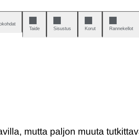
okohdat
Taide
Sisustus
Korut
Rannekellot
illa, mutta paljon muuta tutkittav