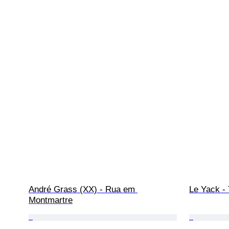
André Grass (XX) - Rua em 
Le Yack -
Montmartre