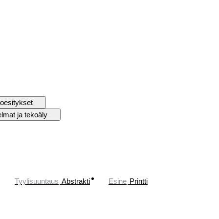
oesitykset
elmat ja tekoäly
Tyylisuuntaus
Abstrakti
Esine
Printti