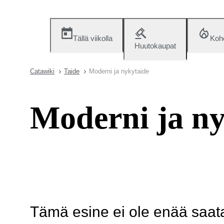
Tällä viikolla
Koh
Huutokaupat
Catawiki
Taide
Moderni ja nykytaide
Moderni ja ny
Tämä esine ei ole enää saatav