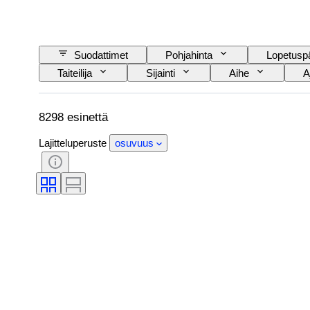
Suodattimet
Pohjahinta
Lopetusp
Taiteilija
Sijainti
Aihe
A
8298 esinettä
Lajitteluperuste
osuvuus