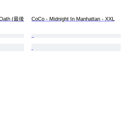
t Oath (最後
CoCo - Midnight In Manhattan - XXL