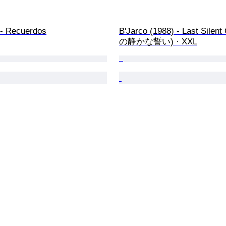
 Recuerdos
B'Jarco (1988) - Last Silen
の静かな誓い) · XXL