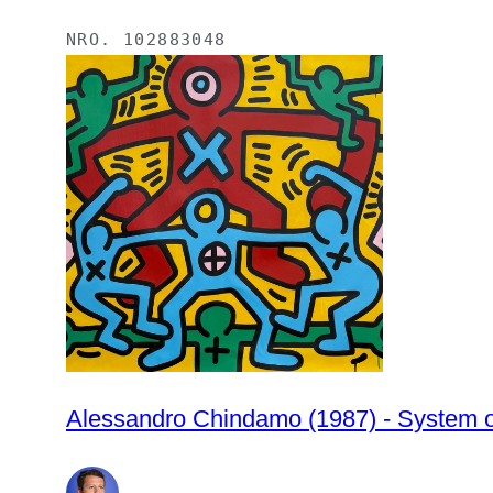
NRO.
102883048
Alessandro Chindamo (1987) - System o