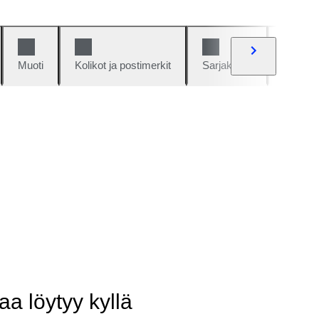
Muoti
Kolikot ja postimerkit
Sarjakuvat
Autot j
aa löytyy kyllä