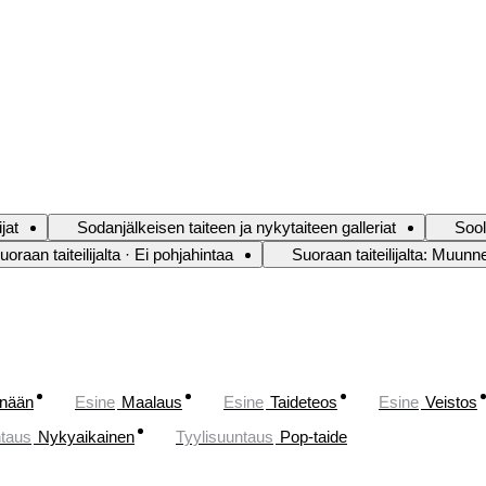
jat
Sodanjälkeisen taiteen ja nykytaiteen galleriat
Sool
uoraan taiteilijalta · Ei pohjahintaa
Suoraan taiteilijalta: Muunn
änään
Esine
Maalaus
Esine
Taideteos
Esine
Veistos
ntaus
Nykyaikainen
Tyylisuuntaus
Pop-taide