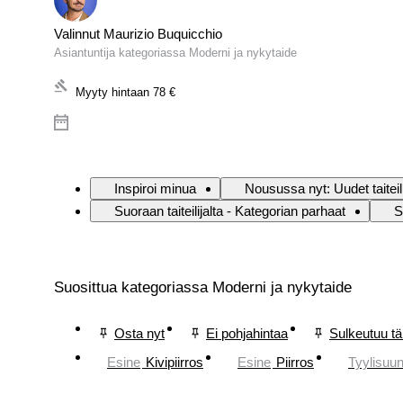
Valinnut Maurizio Buquicchio
Asiantuntija kategoriassa Moderni ja nykytaide
Myyty hintaan
78 €
Inspiroi minua
Nousussa nyt: Uudet taiteili
Suoraan taiteilijalta - Kategorian parhaat
S
Suosittua kategoriassa Moderni ja nykytaide
Osta nyt
Ei pohjahintaa
Sulkeutuu t
Esine
Kivipiirros
Esine
Piirros
Tyylisuu