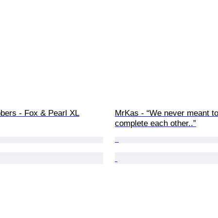
bers - Fox & Pearl XL
MrKas - “We never meant to
complete each other..”