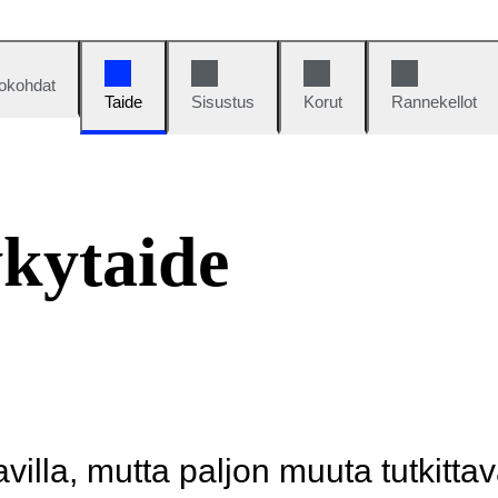
okohdat
Taide
Sisustus
Korut
Rannekellot
kytaide
illa, mutta paljon muuta tutkittav