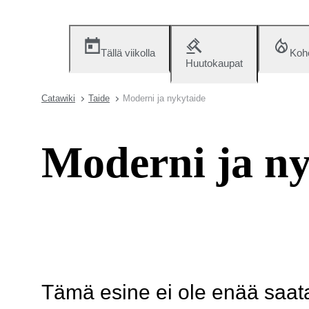
Tällä viikolla
Koh
Huutokaupat
Catawiki
Taide
Moderni ja nykytaide
Moderni ja ny
Tämä esine ei ole enää saatav