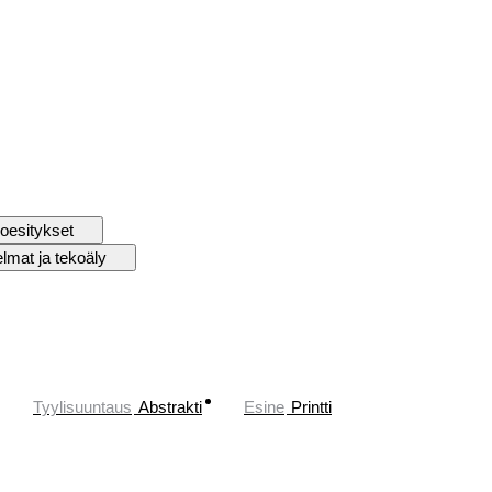
oesitykset
elmat ja tekoäly
Tyylisuuntaus
Abstrakti
Esine
Printti