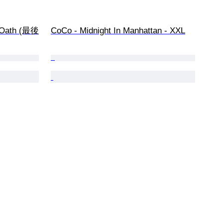
t Oath (最後
CoCo - Midnight In Manhattan - XXL