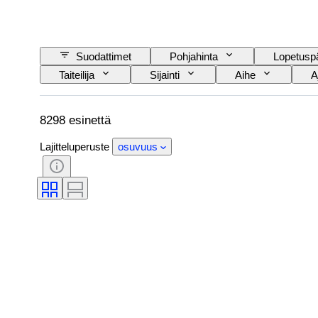
Suodattimet
Pohjahinta
Lopetusp
Taiteilija
Sijainti
Aihe
A
8298 esinettä
Lajitteluperuste
osuvuus