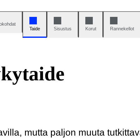
okohdat
Taide
Sisustus
Korut
Rannekellot
kytaide
illa, mutta paljon muuta tutkittav