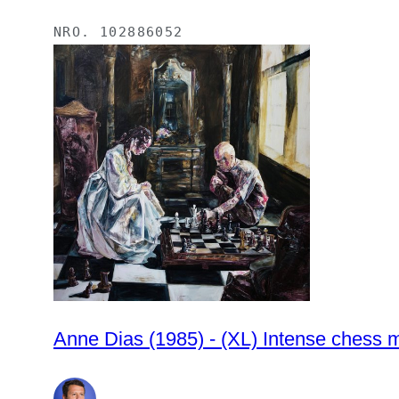
NRO.
102886052
Anne Dias (1985) - (XL) Intense chess 