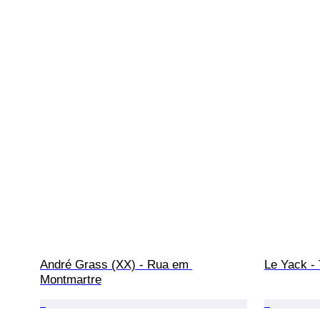
André Grass (XX) - Rua em 
Le Yack -
Montmartre