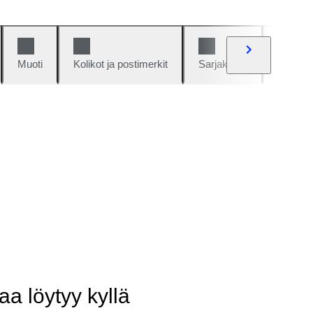
Muoti
Kolikot ja postimerkit
Sarjakuvat
Autot j
aa löytyy kyllä