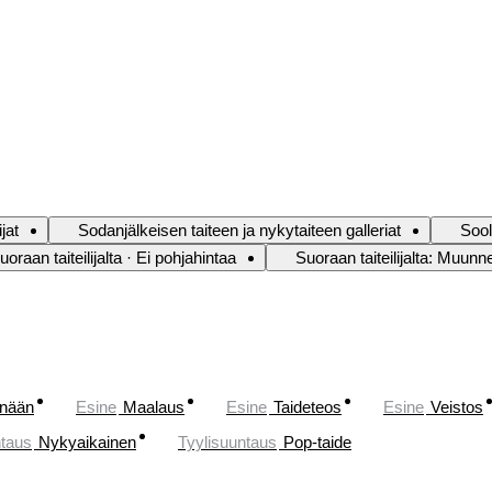
jat
Sodanjälkeisen taiteen ja nykytaiteen galleriat
Sool
uoraan taiteilijalta · Ei pohjahintaa
Suoraan taiteilijalta: Muunn
änään
Esine
Maalaus
Esine
Taideteos
Esine
Veistos
ntaus
Nykyaikainen
Tyylisuuntaus
Pop-taide