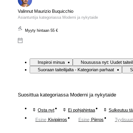
Valinnut Maurizio Buquicchio
Asiantuntija kategoriassa Moderni ja nykytaide
Myyty hintaan
55 €
Inspiroi minua
Nousussa nyt: Uudet taiteili
Suoraan taiteilijalta - Kategorian parhaat
S
Suosittua kategoriassa Moderni ja nykytaide
Osta nyt
Ei pohjahintaa
Sulkeutuu t
Esine
Kivipiirros
Esine
Piirros
Tyylisuu