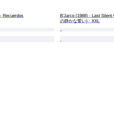
 Recuerdos
B'Jarco (1988) - Last Silen
の静かな誓い) · XXL