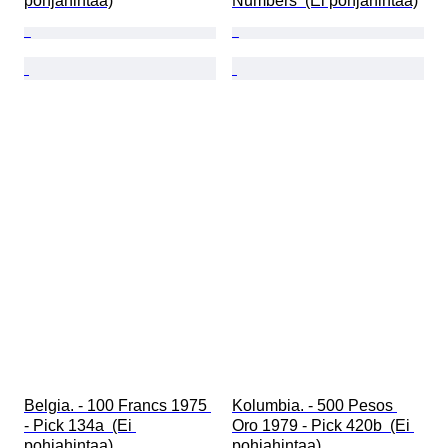
pohjahintaa)
Numbers  (Ei pohjahintaa)
Belgia. - 100 Francs 1975 
Kolumbia. - 500 Pesos 
- Pick 134a  (Ei 
Oro 1979 - Pick 420b  (Ei 
pohjahintaa)
pohjahintaa)