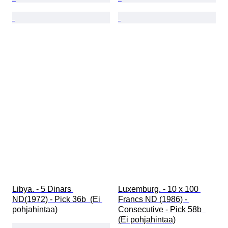
Libya. - 5 Dinars 
Luxemburg. - 10 x 100 
ND(1972) - Pick 36b  (Ei 
Francs ND (1986) - 
pohjahintaa)
Consecutive - Pick 58b  
(Ei pohjahintaa)