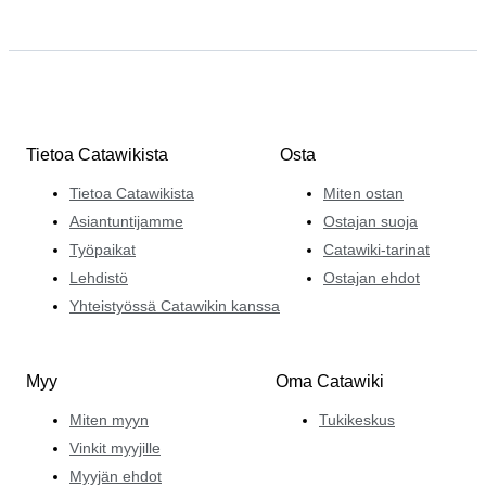
Tietoa Catawikista
Osta
Tietoa Catawikista
Miten ostan
Asiantuntijamme
Ostajan suoja
Työpaikat
Catawiki-tarinat
Lehdistö
Ostajan ehdot
Yhteistyössä Catawikin kanssa
Myy
Oma Catawiki
Miten myyn
Tukikeskus
Vinkit myyjille
Myyjän ehdot