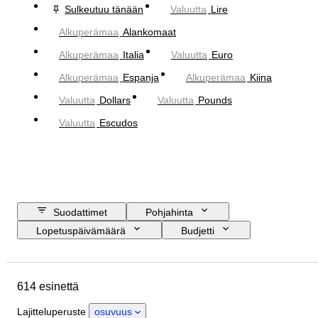
Sulkeutuu tänään
Valuutta
Lire
Alkuperämaa
Alankomaat
Alkuperämaa
Italia
Valuutta
Euro
Alkuperämaa
Espanja
Alkuperämaa
Kiina
Valuutta
Dollars
Valuutta
Pounds
Valuutta
Escudos
Suodattimet
Pohjahinta
Lopetuspäivämäärä
Budjetti
Sijainti
Esine
Alkuperämaa
Kunto
Sertifiointi
Aihe
614 esinettä
Valuutta
Aikakausi
Lajitteluperuste
osuvuus