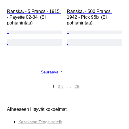
Ranska. - 5 Francs - 1915 
Ranska. - 500 Francs 
- Fayette 02-34  (Ei 
1942 - Pick 95b  (Ei 
pohjahintaa)
pohjahintaa)
Seuraava
1
2
3
…
26
Aiheeseen liittyvät kokoelmat
Kazakstan Tenge-setelit