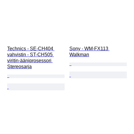
Technics - SE-CH404 
Sony - WM-FX113 
vahvistin - ST-CH505 
Walkman
viritin-ääniprosessori 
Stereosarja