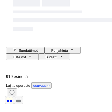
Suodattimet
Pohjahinta
Osta nyt
Budjetti
Lopetuspäivämäärä
Sijainti
Merkki
Esine
Alkuperämaa
919 esinettä
Materiaali
Kunto
Extrat
Ajanjakso
Tyylisuuntaus
Lajitteluperuste
osuvuus
Väri
Testattu ja toimiva
Levy-yhtiö
Aikakausi
Tekijä