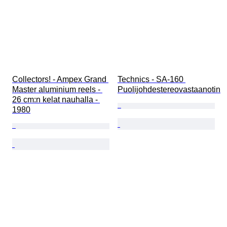
Collectors! - Ampex Grand 
Technics - SA-160 
Master aluminium reels - 
Puolijohdestereovastaanotin
26 cm:n kelat nauhalla - 
1980