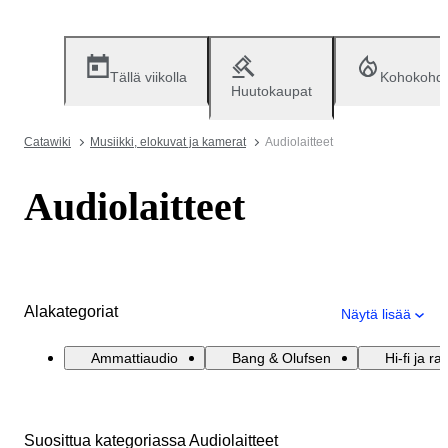
Tällä viikolla
Kohokohd
Huutokaupat
Catawiki
Musiikki, elokuvat ja kamerat
Audiolaitteet
Audiolaitteet
Alakategoriat
Näytä lisää
Ammattiaudio
Bang & Olufsen
Hi-fi ja ra
Suosittua kategoriassa Audiolaitteet