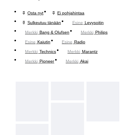
Osta nyt
Ei pohjahintaa
Sulkeutuu tänään
Esine
Levysoitin
Merkki
Bang & Olufsen
Merkki
Philips
Esine
Kaiutin
Esine
Radio
Merkki
Technics
Merkki
Marantz
Merkki
Pioneer
Merkki
Akai