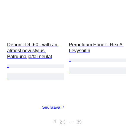
Denon - DL-60 - with an 
Perpetuum Ebner - Rex A 
almost new stylus 
Levysoitin
Patruuna ja/tai neulat
Seuraava
1
2
3
…
39