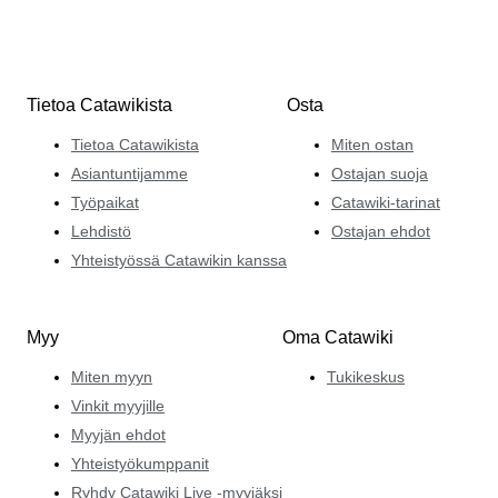
Tietoa Catawikista
Osta
Tietoa Catawikista
Miten ostan
Asiantuntijamme
Ostajan suoja
Työpaikat
Catawiki-tarinat
Lehdistö
Ostajan ehdot
Yhteistyössä Catawikin kanssa
Myy
Oma Catawiki
Miten myyn
Tukikeskus
Vinkit myyjille
Myyjän ehdot
Yhteistyökumppanit
Ryhdy Catawiki Live -myyjäksi