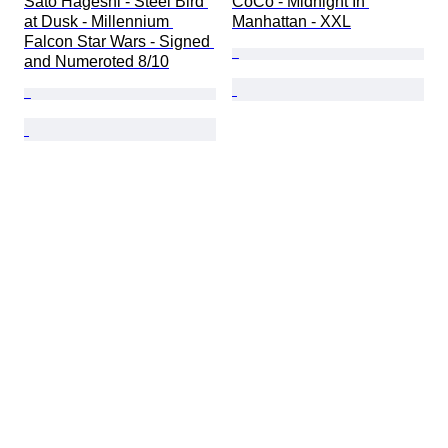
Sato Hageshi - Steel Bird 
CoCo - Midnight In 
at Dusk - Millennium 
Manhattan - XXL
Falcon Star Wars - Signed 
and Numeroted 8/10