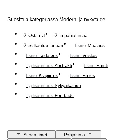
Suosittua kategoriassa Moderni ja nykytaide
Osta nyt
Ei pohjahintaa
Sulkeutuu tänään
Esine
Maalaus
Esine
Taideteos
Esine
Veistos
Tyylisuuntaus
Abstrakti
Esine
Printti
Esine
Kivipiirros
Esine
Piirros
Tyylisuuntaus
Nykyaikainen
Tyylisuuntaus
Pop-taide
Suodattimet
Pohjahinta