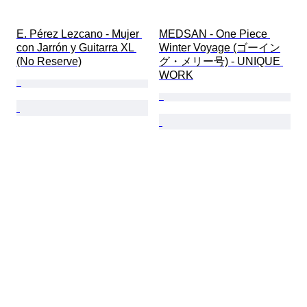
E. Pérez Lezcano - Mujer 
MEDSAN - One Piece 
con Jarrón y Guitarra XL 
Winter Voyage (ゴーイン
(No Reserve)
グ・メリー号) - UNIQUE 
WORK