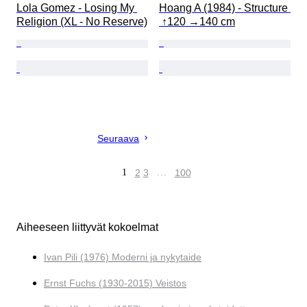
Lola Gomez - Losing My 
Hoang A (1984) - Structure 
Religion (XL - No Reserve)
 ↑120 →140 cm
Seuraava
1
2
3
…
100
Aiheeseen liittyvät kokoelmat
Ivan Pili (1976) Moderni ja nykytaide
Ernst Fuchs (1930-2015) Veistos