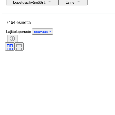
Lopetuspäivämäärä
Esine
Budjetti
Koko
Tyylisuuntaus
Tekniikka
Taiteilija
Sijainti
7464 esinettä
Aihe
Ajanjakso
Allekirjoitus
Väri
Myyjä
Painos
Lajitteluperuste
osuvuus