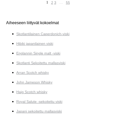
1
2
3
…
55
Aiheeseen liittyvät kokoelmat
Skotlantilainen Caperdonich-viski
Hibiki japanilainen viski
Englannin Single malt -viski
Skotlanti Sekoitettu mallasviski
Arran Scotch whisky
John Jameson Whisky
Haig Scotch whisky
Royal Salute -sekoitettu viski
Japani sekoitettu mallasviski