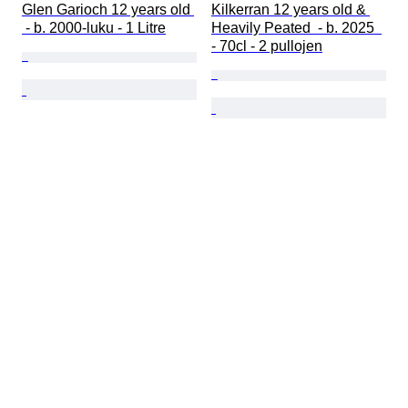
Glen Garioch 12 years old 
Kilkerran 12 years old & 
 - b. 2000-luku - 1 Litre
Heavily Peated  - b. 2025  
- 70cl - 2 pullojen