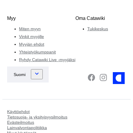
Myy
Oma Catawiki
Miten myyn
Tukikeskus
Vinkit myyjille
Myyjän ehdot
Yhteistyökumppanit
Ryhdy Catawiki Live -myyjäksi
Käyttöehdot
Tietosuoja- ja yksityisyysilmoitus
Evästeilmoitus
Lainvalvontapolitiikka
Muut käytännöt