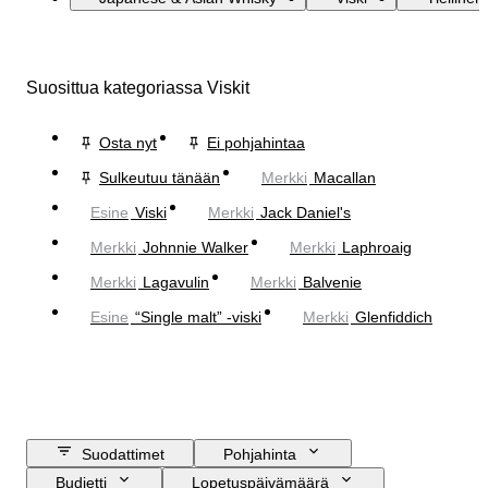
Suosittua kategoriassa Viskit
Osta nyt
Ei pohjahintaa
Sulkeutuu tänään
Merkki
Macallan
Esine
Viski
Merkki
Jack Daniel's
Merkki
Johnnie Walker
Merkki
Laphroaig
Merkki
Lagavulin
Merkki
Balvenie
Esine
“Single malt” -viski
Merkki
Glenfiddich
Suodattimet
Pohjahinta
Budjetti
Lopetuspäivämäärä