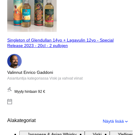
Singleton of Glendullan 14yo + Lagavulin 12yo - Special
Release 2023 - 20cl - 2 pullojen
Valinnut Enrico Gaddoni
Asiantuntija kategoriassa Viski ja vahvat viinat
Myyty hintaan
92 €
Alakategoriat
Näytä lisää
Japanese & Asian Whisky
Viski
Ylellinen 