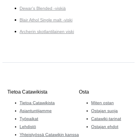
Dewar's Blended -viskiä
Blair Athol Single malt -viski
Archerin skotlantilainen viski
Tietoa Catawikista
Osta
Tietoa Catawikista
Miten ostan
Asiantuntijamme
Ostajan suoja
Työpaikat
Catawiki-tarinat
Lehdistö
Ostajan ehdot
Yhteistyössä Catawikin kanssa