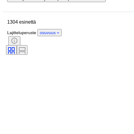
Sijainti
Merkki
Esine
Alkuperämaa
Pullon koko
1304 esinettä
Materiaali
Kunto
Ajanjakso
Aihe
Tyylisuuntaus
Väri
Lajitteluperuste
osuvuus
Alcohol Percent List
Aikakausi
Pullottaja