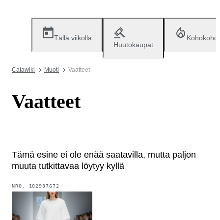
Tällä viikolla
Kohokohd
Huutokaupat
Catawiki
Muoti
Vaatteet
Vaatteet
Tämä esine ei ole enää saatavilla, mutta paljon
muuta tutkittavaa löytyy kyllä
NRO.
102937672