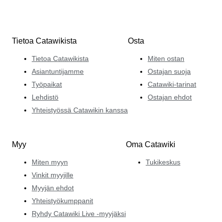
Tietoa Catawikista
Osta
Tietoa Catawikista
Miten ostan
Asiantuntijamme
Ostajan suoja
Työpaikat
Catawiki-tarinat
Lehdistö
Ostajan ehdot
Yhteistyössä Catawikin kanssa
Myy
Oma Catawiki
Miten myyn
Tukikeskus
Vinkit myyjille
Myyjän ehdot
Yhteistyökumppanit
Ryhdy Catawiki Live -myyjäksi