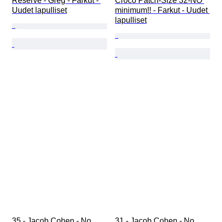
Reserve - Greg - Farkut - 
Croco Patch-Size 32-NO 
Uudet lapulliset
minimum!! - Farkut - Uudet 
lapulliset
35 - Jacob Cohen - No 
31 - Jacob Cohen - No 