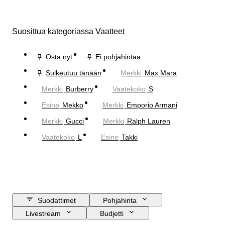
Suosittua kategoriassa Vaatteet
Osta nyt
Ei pohjahintaa
Sulkeutuu tänään
Merkki
Max Mara
Merkki
Burberry
Vaatekoko
S
Esine
Mekko
Merkki
Emporio Armani
Merkki
Gucci
Merkki
Ralph Lauren
Vaatekoko
L
Esine
Takki
Suodattimet
Pohjahinta
Livestream
Budjetti