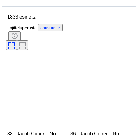
Lopetuspäivämäärä
Sijainti
Merkki
Esine
Alkuperämaa
1833 esinettä
Materiaali
Sukupuoli
Kunto
Ajanjakso
Tyylisuuntaus
Lajitteluperuste
osuvuus
Väri
Vaatekoko
Esineen koko
Aikakausi
Kuosi
Paidan kauluksen koko
Mukana asusteet
33 - Jacob Cohen - No 
36 - Jacob Cohen - No 