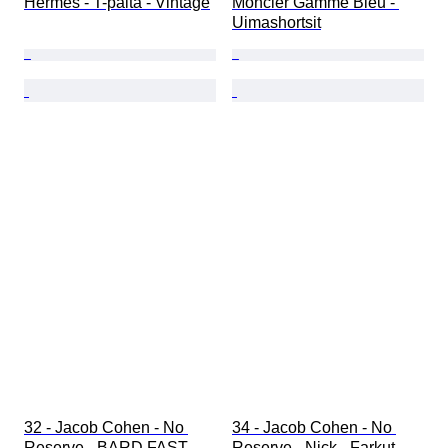
Hermès - T-paita - Vintage
Moncler Gamme Bleu - 
Uimashortsit
32 - Jacob Cohen - No 
34 - Jacob Cohen - No 
Reserve - BARD FAST - 
Reserve - Nick - Farkut - 