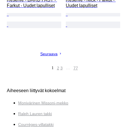
Farkut - Uudet lapulliset
Uudet lapulliset
Seuraava
1
2
3
…
77
Aiheeseen liittyvät kokoelmat
Monivärinen Missoni-mekko
Ralph Lauren takki
Courrèges-villatakki