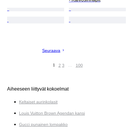
Seuraava
1
2
3
…
100
Aiheeseen liittyvät kokoelmat
Keltaiset aurinkolasit
Louis Vuitton Brown Agendan kansi
Gucci punainen lompakko