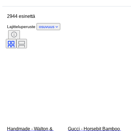
Sijainti
Mitat
Merkki
Esine
Alkuperämaa
2944 esinettä
Materiaali
Sukupuoli
Kunto
Ajanjakso
Kivi
Sertifiointi
Lajitteluperuste
osuvuus
Hienous
Tyylisuuntaus
Väri
Vaatekoko
Leikkaus
Esineen koko
Kuosi
Mukana asusteet
Timantin tyyppi
Size
Aikakausi
Tekijä
Malli
Handmade - Walton & 
Gucci - Horsebit Bamboo 