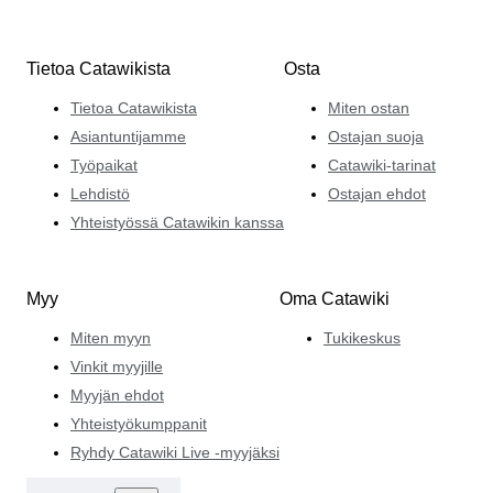
Tietoa Catawikista
Osta
Tietoa Catawikista
Miten ostan
Asiantuntijamme
Ostajan suoja
Työpaikat
Catawiki-tarinat
Lehdistö
Ostajan ehdot
Yhteistyössä Catawikin kanssa
Myy
Oma Catawiki
Miten myyn
Tukikeskus
Vinkit myyjille
Myyjän ehdot
Yhteistyökumppanit
Ryhdy Catawiki Live -myyjäksi