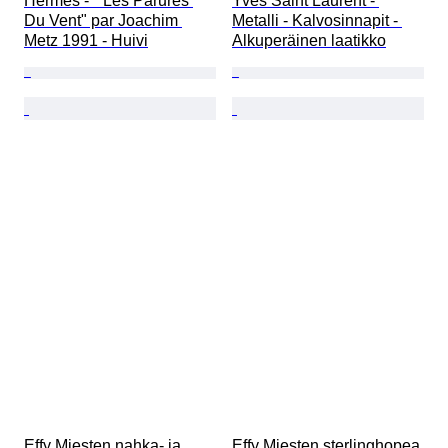
Hermès - " Les Parures 
Yves Saint Laurent - 
Du Vent" par Joachim 
Metalli - Kalvosinnapit - 
Metz 1991 - Huivi
Alkuperäinen laatikko
Effy Miesten nahka- ja 
Effy Miesten sterlinghopea 