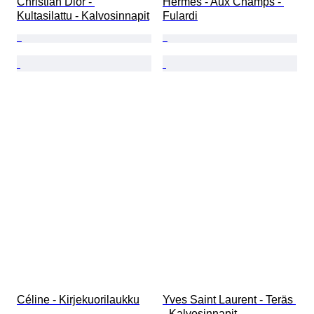
Christian Dior - 
Hermès - Aux Champs - 
Kultasilattu - Kalvosinnapit
Fulardi
Céline - Kirjekuorilaukku
Yves Saint Laurent - Teräs 
- Kalvosinnapit