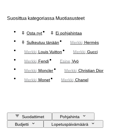
Suosittua kategoriassa Muotiasusteet
Osta nyt
Ei pohjahintaa
Sulkeutuu tänään
Merkki
Hermès
Merkki
Louis Vuitton
Merkki
Gucci
Merkki
Fendi
Esine
Vyö
Merkki
Moncler
Merkki
Christian Dior
Merkki
Monet
Merkki
Chanel
Suodattimet
Pohjahinta
Budjetti
Lopetuspäivämäärä