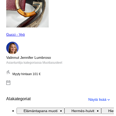
Gucci - Vyö
Valinnut Jennifer Lumbroso
Asiantuntija kategoriassa Muotiasusteet
Myyty hintaan
101 €
Alakategoriat
Näytä lisää
Elämäntapana muoti
Hermès-huivit
Hien