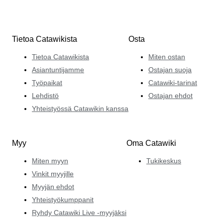
Tietoa Catawikista
Osta
Tietoa Catawikista
Miten ostan
Asiantuntijamme
Ostajan suoja
Työpaikat
Catawiki-tarinat
Lehdistö
Ostajan ehdot
Yhteistyössä Catawikin kanssa
Myy
Oma Catawiki
Miten myyn
Tukikeskus
Vinkit myyjille
Myyjän ehdot
Yhteistyökumppanit
Ryhdy Catawiki Live -myyjäksi