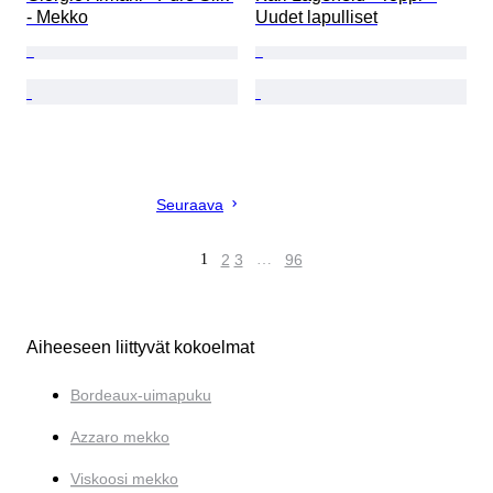
- Mekko
Uudet lapulliset
Seuraava
1
2
3
…
96
Aiheeseen liittyvät kokoelmat
Bordeaux-uimapuku
Azzaro mekko
Viskoosi mekko