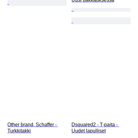
Other brand, Schaffer - 
Dsquared2 - T-paita - 
Turkkitakki
Uudet lapulliset