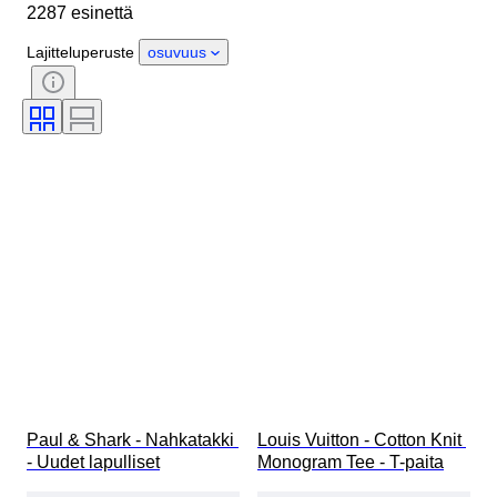
2287 esinettä
Materiaali
Sukupuoli
Kunto
Ajanjakso
Tyylisuuntaus
Lajitteluperuste
osuvuus
Väri
Vaatekoko
Esineen koko
Aikakausi
Kuosi
Paidan kauluksen koko
Mukana asusteet
Kengänkoko
Paul & Shark - Nahkatakki 
Louis Vuitton - Cotton Knit 
- Uudet lapulliset
Monogram Tee - T-paita