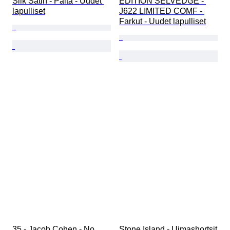
Silk Satin - Paita - Uudet 
EDITION SELVEDGE - 
lapulliset
J622 LIMITED COMF - 
Farkut - Uudet lapulliset
35 - Jacob Cohen - No 
Stone Island - Uimashortsit