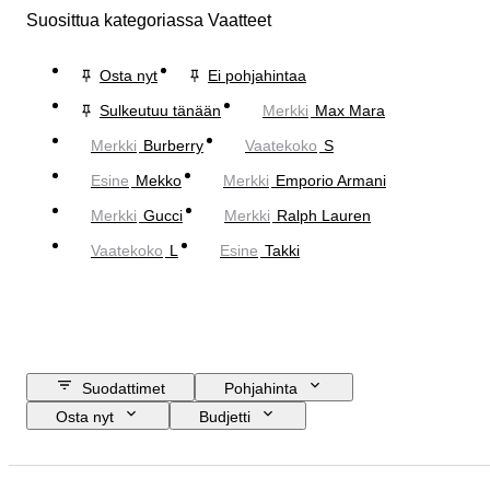
Suosittua kategoriassa Vaatteet
Osta nyt
Ei pohjahintaa
Sulkeutuu tänään
Merkki
Max Mara
Merkki
Burberry
Vaatekoko
S
Esine
Mekko
Merkki
Emporio Armani
Merkki
Gucci
Merkki
Ralph Lauren
Vaatekoko
L
Esine
Takki
Suodattimet
Pohjahinta
Osta nyt
Budjetti
Lopetuspäivämäärä
Sijainti
Merkki
Esine
Alkuperämaa