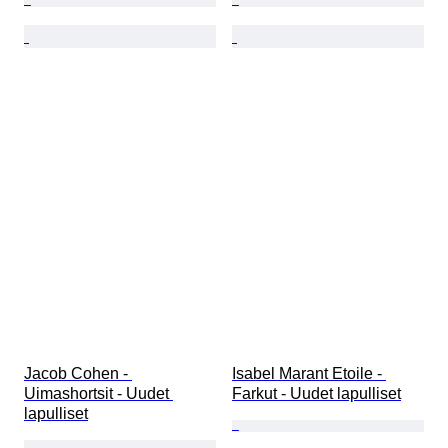
Jacob Cohen - 
Isabel Marant Etoile - 
Uimashortsit - Uudet 
Farkut - Uudet lapulliset
lapulliset