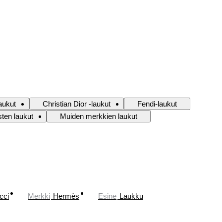
aukut
Christian Dior -laukut
Fendi-laukut
ten laukut
Muiden merkkien laukut
cci
Merkki
Hermès
Esine
Laukku