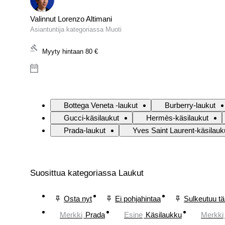
Valinnut Lorenzo Altimani
Asiantuntija kategoriassa Muoti
Myyty hintaan
80 €
Bottega Veneta -laukut
Burberry-laukut
Gucci-käsilaukut
Hermès-käsilaukut
Prada-laukut
Yves Saint Laurent-käsilauk
Suosittua kategoriassa Laukut
Osta nyt
Ei pohjahintaa
Sulkeutuu t
Merkki
Prada
Esine
Käsilaukku
Merkki