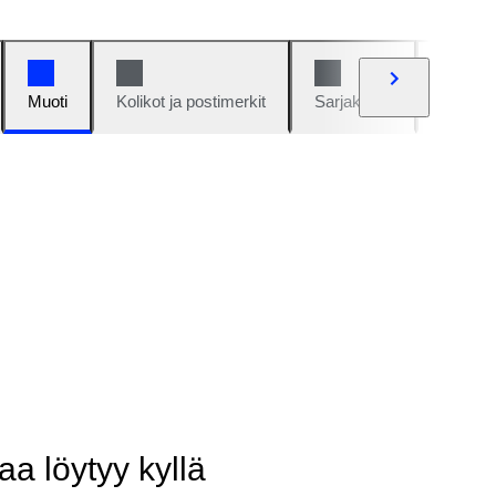
Muoti
Kolikot ja postimerkit
Sarjakuvat
Autot j
aa löytyy kyllä