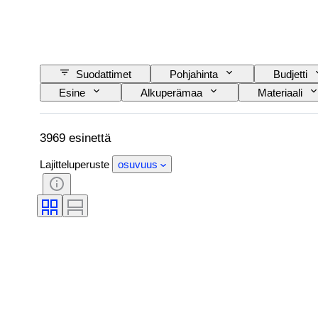
Suodattimet
Pohjahinta
Budjetti
Esine
Alkuperämaa
Materiaali
Aikakausi
Esineen koko
Malli
3969 esinettä
Lajitteluperuste
osuvuus