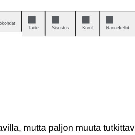
okohdat
Taide
Sisustus
Korut
Rannekellot
illa, mutta paljon muuta tutkittav