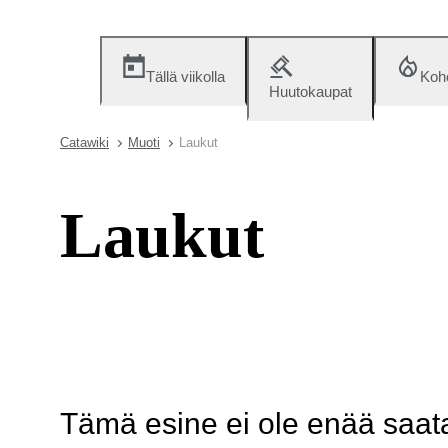
Tällä viikolla
Koh
Huutokaupat
Catawiki
Muoti
Laukut
Laukut
Tämä esine ei ole enää saatav