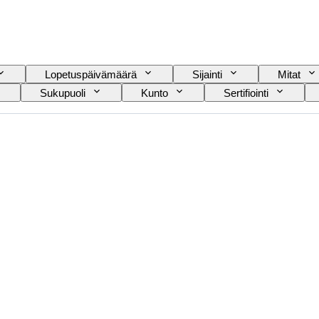
Lopetuspäivämäärä
Sijainti
Mitat
Sukupuoli
Kunto
Sertifiointi
Kengänkoko