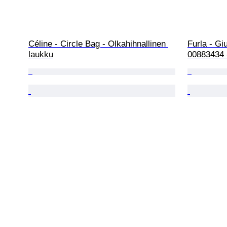
Céline - Circle Bag - Olkahihnallinen 
Furla - Gi
laukku
00883434 -