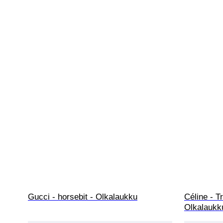
Gucci - horsebit - Olkalaukku
Céline - 
Olkalaukk