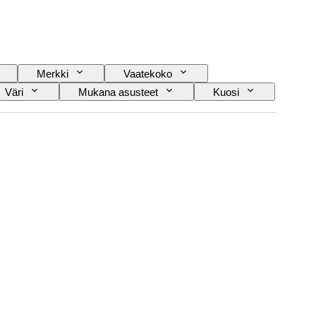
Merkki
Vaatekoko
Väri
Mukana asusteet
Kuosi