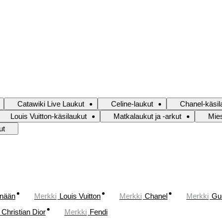
Catawiki Live Laukut
Celine-laukut
Chanel-käsil
Louis Vuitton-käsilaukut
Matkalaukut ja -arkut
Mies
ut
änään
Merkki
Louis Vuitton
Merkki
Chanel
Merkki
Gu
Christian Dior
Merkki
Fendi