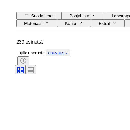
Suodattimet
Pohjahinta
Lopetusp
Materiaali
Kunto
Extrat
239 esinettä
Lajitteluperuste
osuvuus