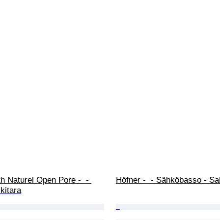
th Naturel Open Pore -  - 
Höfner -  - Sähköbasso - S
kitara