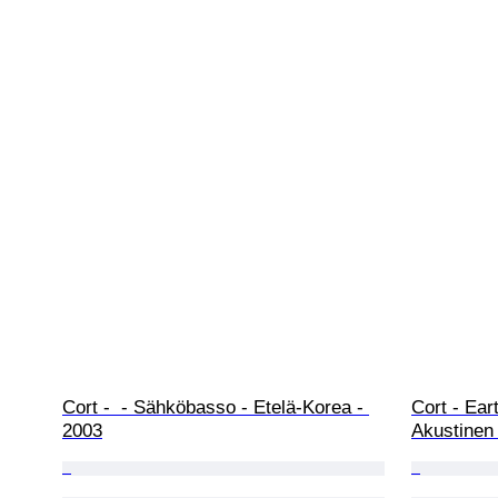
Cort -  - Sähköbasso - Etelä-Korea - 
Cort - Ear
2003
Akustinen 