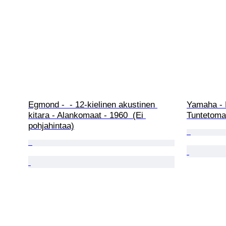
Egmond -  - 12-kielinen akustinen 
Yamaha - P
kitara - Alankomaat - 1960  (Ei 
Tuntetoma
pohjahintaa)