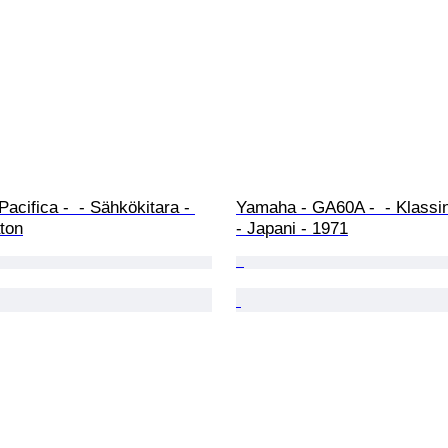
acifica -  - Sähkökitara - 
Yamaha - GA60A -  - Klassin
ton
- Japani - 1971