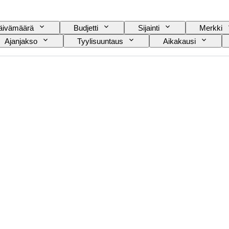
äivämäärä
Budjetti
Sijainti
Merkki
Ajanjakso
Tyylisuuntaus
Aikakausi