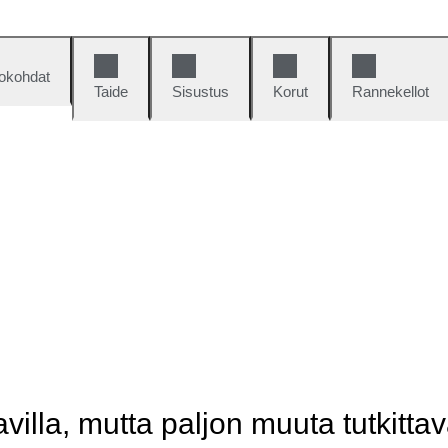
okohdat
Taide
Sisustus
Korut
Rannekellot
illa, mutta paljon muuta tutkittav