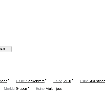
arat
änään
Esine
Sähkökitara
Esine
Viulu
Esine
Akustinen
Merkki
Gibson
Esine
Viulun jousi