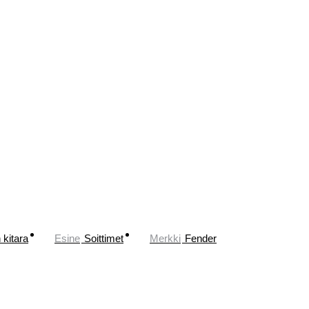
 kitara
Esine
Soittimet
Merkki
Fender