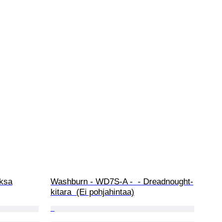
aksa
Washburn - WD7S-A -  - Dreadnought-
kitara  (Ei pohjahintaa)