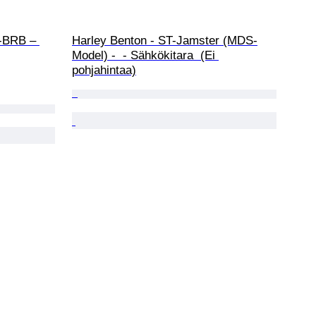
-BRB – 
Harley Benton - ST-Jamster (MDS-
Model) -  - Sähkökitara  (Ei 
pohjahintaa)