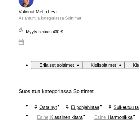
Valinnut Metin Levi
Asiantuntija kategoriassa Soittimet
Myyty hintaan
430 €
Erilaiset soittimet
Kielisoittimet
Kit
Suosittua kategoriassa Soittimet
Osta nyt
Ei pohjahintaa
Sulkeutuu t
Esine
Klassinen kitara
Esine
Harmonikka