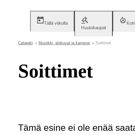
Tällä viikolla
Koh
Huutokaupat
Catawiki
Musiikki, elokuvat ja kamerat
Soittimet
Soittimet
Tämä esine ei ole enää saatav