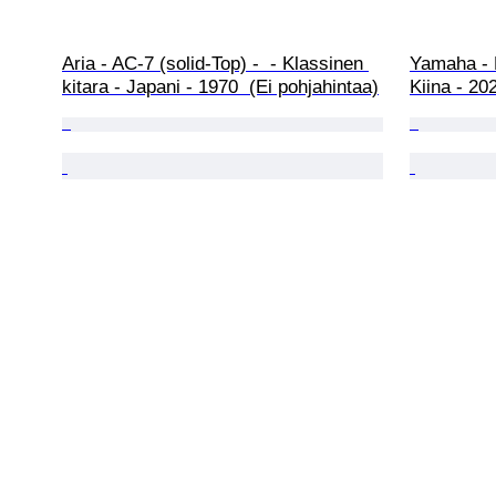
Aria - AC-7 (solid-Top) -  - Klassinen 
Yamaha - 
kitara - Japani - 1970  (Ei pohjahintaa)
Kiina - 20