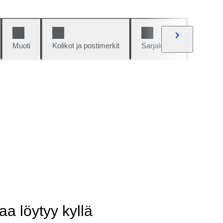
Muoti
Kolikot ja postimerkit
Sarjakuvat
Autot j
aa löytyy kyllä