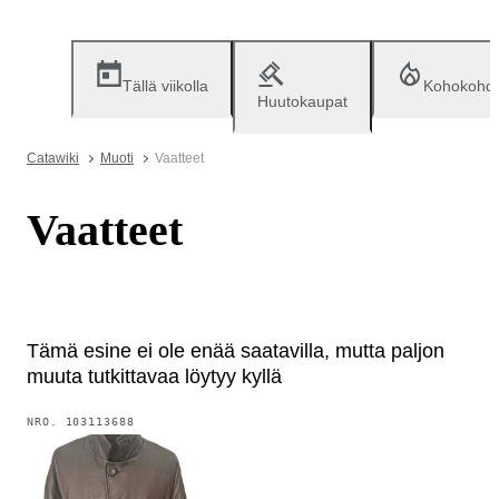
Tällä viikolla
Kohokohd
Huutokaupat
Catawiki
Muoti
Vaatteet
Vaatteet
Tämä esine ei ole enää saatavilla, mutta paljon
muuta tutkittavaa löytyy kyllä
NRO.
103113688