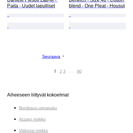
Paita - Uudet lapulliset
blend - One Pleat - Housut
Seuraava
1
2
3
…
80
Aiheeseen liittyvät kokoelmat
Bordeaux-uimapuku
Azzaro mekko
Viskoosi mekko