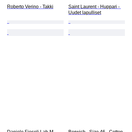
Roberto Verino - Takki
Saint Laurent - Huppari - 
Uudet lapulliset
Daniele Fiesoli Lab-M - 
Berwich - Size 46 - Cotton 