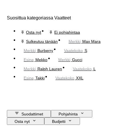
Suosittua kategoriassa Vaatteet
Osta nyt
Ei pohjahintaa
Sulkeutuu tänään
Merkki
Max Mara
Merkki
Burberry
Vaatekoko
S
Esine
Mekko
Merkki
Gucci
Merkki
Ralph Lauren
Vaatekoko
L
Esine
Takki
Vaatekoko
XXL
Suodattimet
Pohjahinta
Osta nyt
Budjetti