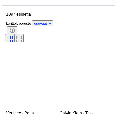
Lopetuspäivämäärä
Sijainti
Merkki
Esine
Alkuperämaa
1897 esinettä
Materiaali
Sukupuoli
Kunto
Ajanjakso
Tyylisuuntaus
Lajitteluperuste
osuvuus
Väri
Vaatekoko
Esineen koko
Aikakausi
Kuosi
Paidan kauluksen koko
Mukana asusteet
Kengänkoko
Versace - Paita
Calvin Klein - Takki