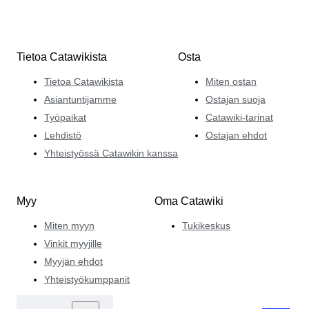
Tietoa Catawikista
Osta
Tietoa Catawikista
Miten ostan
Asiantuntijamme
Ostajan suoja
Työpaikat
Catawiki-tarinat
Lehdistö
Ostajan ehdot
Yhteistyössä Catawikin kanssa
Myy
Oma Catawiki
Miten myyn
Tukikeskus
Vinkit myyjille
Myyjän ehdot
Yhteistyökumppanit