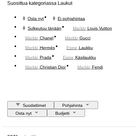
Suosittua kategoriassa Laukut
Osta nyt
Ei pohjahintaa
Sulkeutuu tänään
Merkki
Louis Vuitton
Merkki
Chanel
Merkki
Gucci
Merkki
Hermès
Esine
Laukku
Merkki
Prada
Esine
Käsilaukku
Merkki
Christian Dior
Merkki
Fendi
Suodattimet
Pohjahinta
Osta nyt
Budjetti
Lopetuspäivämäärä
Sijainti
Mitat
Merkki
Vaatekoko