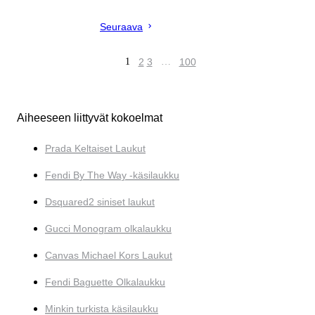
Seuraava
1
2
3
…
100
Aiheeseen liittyvät kokoelmat
Prada Keltaiset Laukut
Fendi By The Way -käsilaukku
Dsquared2 siniset laukut
Gucci Monogram olkalaukku
Canvas Michael Kors Laukut
Fendi Baguette Olkalaukku
Minkin turkista käsilaukku