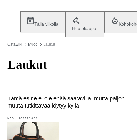
Tällä viikolla
Kohokohd
Huutokaupat
Catawiki
Muoti
Laukut
Laukut
Tämä esine ei ole enää saatavilla, mutta paljon
muuta tutkittavaa löytyy kyllä
NRO.
103121896