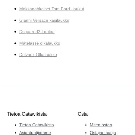
Mokkanahkaiset Tom Ford -laukut
Gianni Versace käsilaukku
Dsquared2 Laukut
Matelassé olkalaukku
Delvaux Olkalaukku
Tietoa Catawikista
Osta
Tietoa Catawikista
Miten ostan
Asiantuntijamme
Ostajan suoja