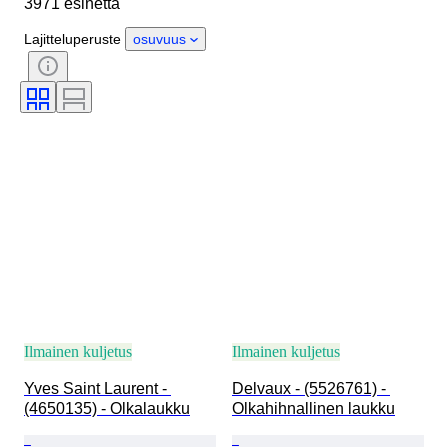
3971 esinettä
Esine
Alkuperämaa
Materiaali
Sukupuoli
Kunto
Lajitteluperuste
osuvuus
Sertifiointi
Väri
Mukana asusteet
Kuosi
Esineen koko
Aikakausi
Malli
Kengänkoko
Ilmainen kuljetus
Ilmainen kuljetus
Yves Saint Laurent - 
Delvaux - (5526761) - 
(4650135) - Olkalaukku
Olkahihnallinen laukku