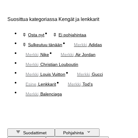
Suosittua kategoriassa Kengät ja lenkkarit
Osta nyt
Ei pohjahintaa
Sulkeutuu tänään
Merkki
Adidas
Merkki
Nike
Merkki
Air Jordan
Merkki
Christian Louboutin
Merkki
Louis Vuitton
Merkki
Gucci
Esine
Lenkkarit
Merkki
Tod's
Merkki
Balenciaga
Suodattimet
Pohjahinta