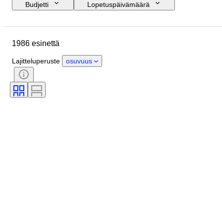
Budjetti
Lopetuspäivämäärä
Sijainti
Merkki
Kengänkoko
Esine
Alkuperämaa
1986 esinettä
Materiaali
Sukupuoli
Kunto
Allekirjoitus
Väri
Aikakausi
Lajitteluperuste
osuvuus
Mukana asusteet
Kuosi
Malli