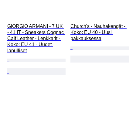
GIORGIO ARMANI - 7 UK 
Church's - Nauhakengät - 
- 41 IT - Sneakers Cognac 
Koko: EU 40 - Uusi 
Calf Leather - Lenkkarit - 
pakkauksessa
Koko: EU 41 - Uudet 
lapulliset