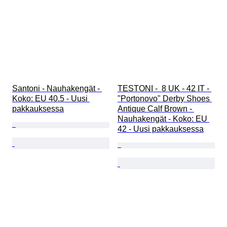
Santoni - Nauhakengät - 
TESTONI -  8 UK - 42 IT - 
Koko: EU 40.5 - Uusi 
"Portonovo" Derby Shoes 
pakkauksessa
Antique Calf Brown - 
Nauhakengät - Koko: EU 
42 - Uusi pakkauksessa