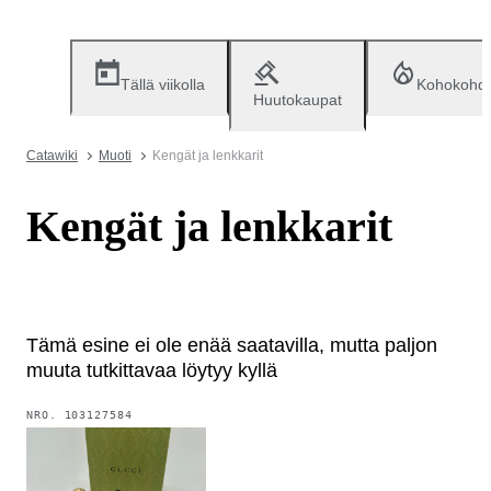
Tällä viikolla
Kohokohd
Huutokaupat
Catawiki
Muoti
Kengät ja lenkkarit
Kengät ja lenkkarit
Tämä esine ei ole enää saatavilla, mutta paljon
muuta tutkittavaa löytyy kyllä
NRO.
103127584