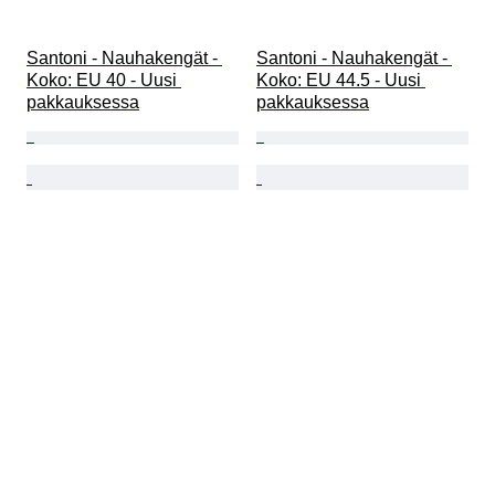
Santoni - Nauhakengät - 
Santoni - Nauhakengät - 
Koko: EU 40 - Uusi 
Koko: EU 44.5 - Uusi 
pakkauksessa
pakkauksessa