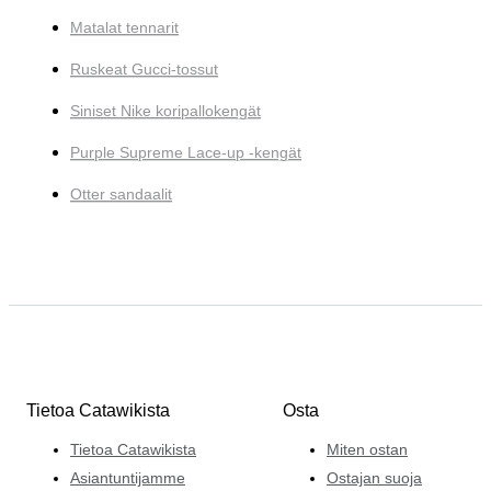
Matalat tennarit
Ruskeat Gucci-tossut
Siniset Nike koripallokengät
Purple Supreme Lace-up -kengät
Otter sandaalit
Tietoa Catawikista
Osta
Tietoa Catawikista
Miten ostan
Asiantuntijamme
Ostajan suoja