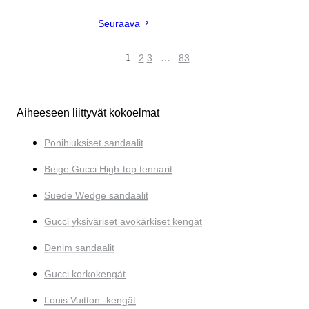
Seuraava
1
2
3
…
83
Aiheeseen liittyvät kokoelmat
Ponihiuksiset sandaalit
Beige Gucci High-top tennarit
Suede Wedge sandaalit
Gucci yksiväriset avokärkiset kengät
Denim sandaalit
Gucci korkokengät
Louis Vuitton -kengät