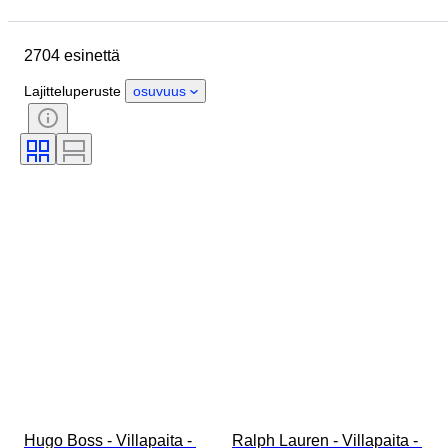
Lopetuspäivämäärä
Sijainti
Merkki
Esine
Alkuperämaa
2704 esinettä
Materiaali
Sukupuoli
Kunto
Ajanjakso
Tyylisuuntaus
Lajitteluperuste
osuvuus
Väri
Vaatekoko
Esineen koko
Aikakausi
Kuosi
Paidan kauluksen koko
Mukana asusteet
Kengänkoko
Hugo Boss - Villapaita - 
Ralph Lauren - Villapaita - 