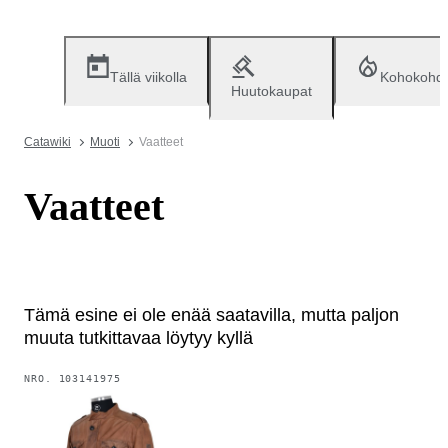
Tällä viikolla
Kohokohd
Huutokaupat
Catawiki
Muoti
Vaatteet
Vaatteet
Tämä esine ei ole enää saatavilla, mutta paljon
muuta tutkittavaa löytyy kyllä
NRO.
103141975