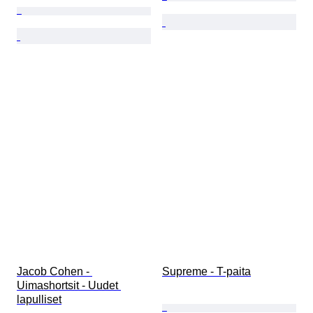
Jacob Cohen - 
Supreme - T-paita
Uimashortsit - Uudet 
lapulliset