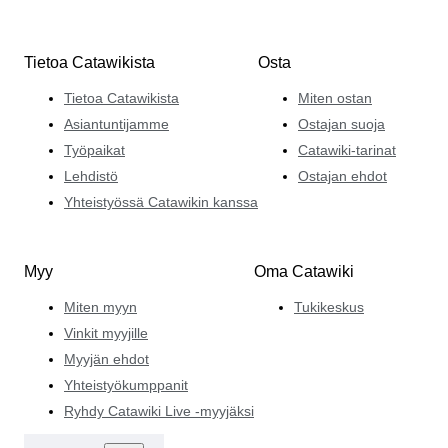
Tietoa Catawikista
Osta
Tietoa Catawikista
Miten ostan
Asiantuntijamme
Ostajan suoja
Työpaikat
Catawiki-tarinat
Lehdistö
Ostajan ehdot
Yhteistyössä Catawikin kanssa
Myy
Oma Catawiki
Miten myyn
Tukikeskus
Vinkit myyjille
Myyjän ehdot
Yhteistyökumppanit
Ryhdy Catawiki Live -myyjäksi