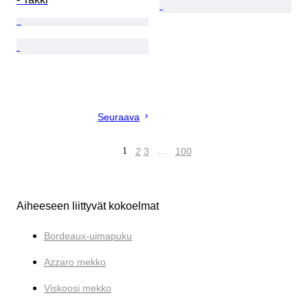
Seuraava
1
2
3
…
100
Aiheeseen liittyvät kokoelmat
Bordeaux-uimapuku
Azzaro mekko
Viskoosi mekko