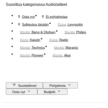
Suosittua kategoriassa Audiolaitteet
Osta nyt
Ei pohjahintaa
Sulkeutuu tänään
Esine
Levysoitin
Merkki
Bang & Olufsen
Merkki
Philips
Esine
Kaiutin
Esine
Radio
Merkki
Technics
Merkki
Marantz
Merkki
Pioneer
Merkki
Akai
Suodattimet
Pohjahinta
Osta nyt
Budjetti
Lopetuspäivämäärä
Sijainti
Merkki
Esine
Alkuperämaa