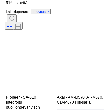
916 esinettä
Materiaali
Kunto
Extrat
Ajanjakso
Tyylisuuntaus
Lajitteluperuste
osuvuus
Väri
Testattu ja toimiva
Levy-yhtiö
Aikakausi
Tekijä
Pioneer - SA-610 
Akai - AM-M570, AT-M670, 
Integroitu 
CD-M670 Hifi-sarja
puolijohdevahvistin