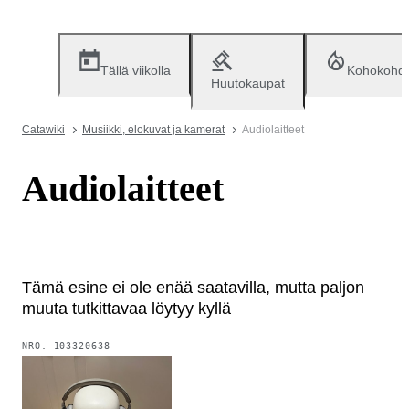
Tällä viikolla
Kohokohd
Huutokaupat
Catawiki
Musiikki, elokuvat ja kamerat
Audiolaitteet
Audiolaitteet
Tämä esine ei ole enää saatavilla, mutta paljon
muuta tutkittavaa löytyy kyllä
NRO.
103320638