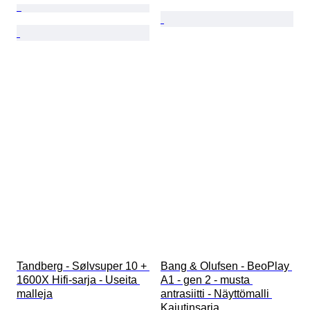
Tandberg - Sølvsuper 10 + 
Bang & Olufsen - BeoPlay 
1600X Hifi-sarja - Useita 
A1 - gen 2 - musta 
malleja
antrasiitti - Näyttömalli 
Kaiutinsarja