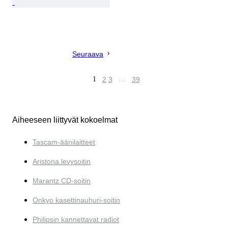
Seuraava
1
2
3
…
39
Aiheeseen liittyvät kokoelmat
Tascam-äänilaitteet
Aristona levysoitin
Marantz CD-soitin
Onkyo kasettinauhuri-soitin
Philipsin kannettavat radiot