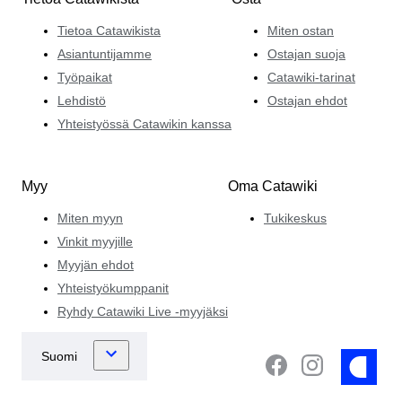
Tietoa Catawikista
Miten ostan
Asiantuntijamme
Ostajan suoja
Työpaikat
Catawiki-tarinat
Lehdistö
Ostajan ehdot
Yhteistyössä Catawikin kanssa
Myy
Oma Catawiki
Miten myyn
Tukikeskus
Vinkit myyjille
Myyjän ehdot
Yhteistyökumppanit
Ryhdy Catawiki Live -myyjäksi