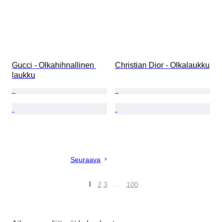
Gucci - Olkahihnallinen 
Christian Dior - Olkalaukku
laukku
Seuraava
1
2
3
…
100