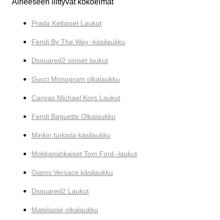
Aiheeseen liittyvät kokoelmat
Prada Keltaiset Laukut
Fendi By The Way -käsilaukku
Dsquared2 siniset laukut
Gucci Monogram olkalaukku
Canvas Michael Kors Laukut
Fendi Baguette Olkalaukku
Minkin turkista käsilaukku
Mokkanahkaiset Tom Ford -laukut
Gianni Versace käsilaukku
Dsquared2 Laukut
Matelassé olkalaukku