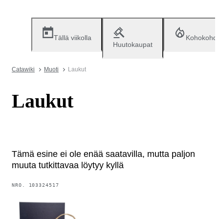
Tällä viikolla
Kohokohd
Huutokaupat
Catawiki
Muoti
Laukut
Laukut
Tämä esine ei ole enää saatavilla, mutta paljon
muuta tutkittavaa löytyy kyllä
NRO.
103324517