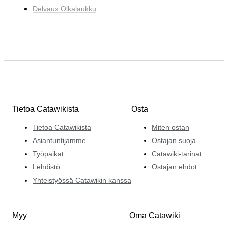
Delvaux Olkalaukku
Tietoa Catawikista
Osta
Tietoa Catawikista
Miten ostan
Asiantuntijamme
Ostajan suoja
Työpaikat
Catawiki-tarinat
Lehdistö
Ostajan ehdot
Yhteistyössä Catawikin kanssa
Myy
Oma Catawiki