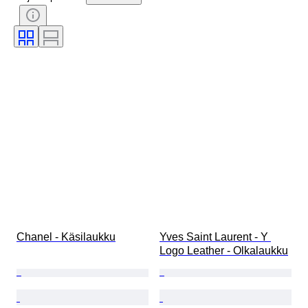
Väri
Mukana asusteet
Kuosi
Aikakausi
Esineen koko
Malli
Kengänkoko
Chanel - Käsilaukku
Yves Saint Laurent - Y 
Logo Leather - Olkalaukku