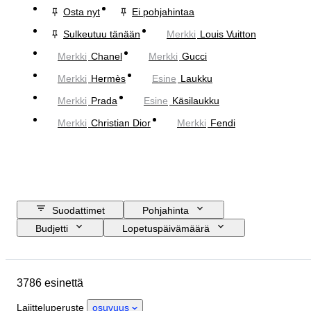
Osta nyt
Ei pohjahintaa
Sulkeutuu tänään
Merkki
Louis Vuitton
Merkki
Chanel
Merkki
Gucci
Merkki
Hermès
Esine
Laukku
Merkki
Prada
Esine
Käsilaukku
Merkki
Christian Dior
Merkki
Fendi
Suodattimet
Pohjahinta
Budjetti
Lopetuspäivämäärä
Sijainti
Mitat
Merkki
Vaatekoko
Esine
3786 esinettä
Alkuperämaa
Materiaali
Sukupuoli
Kunto
Sertifiointi
Lajitteluperuste
osuvuus