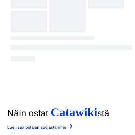
Catawiki
Näin ostat
stä
Lue lisää ostajan suojastamme