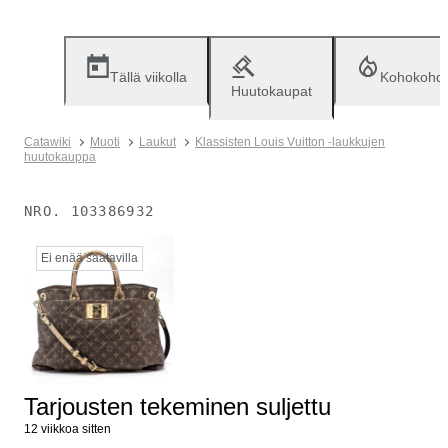
Tällä viikolla
Kohokohd
Huutokaupat
Catawiki
Muoti
Laukut
Klassisten Louis Vuitton -laukkujen
huutokauppa
NRO.
103386932
Ei enää saatavilla
Tarjousten tekeminen suljettu
12 viikkoa sitten