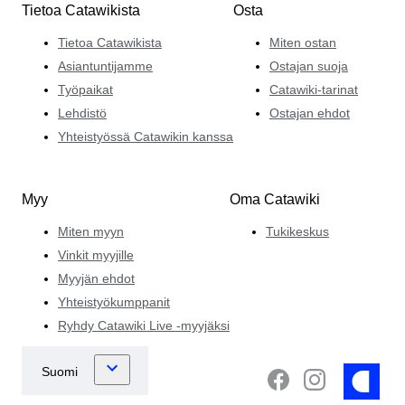
Tietoa Catawikista
Osta
Tietoa Catawikista
Miten ostan
Asiantuntijamme
Ostajan suoja
Työpaikat
Catawiki-tarinat
Lehdistö
Ostajan ehdot
Yhteistyössä Catawikin kanssa
Myy
Oma Catawiki
Miten myyn
Tukikeskus
Vinkit myyjille
Myyjän ehdot
Yhteistyökumppanit
Ryhdy Catawiki Live -myyjäksi