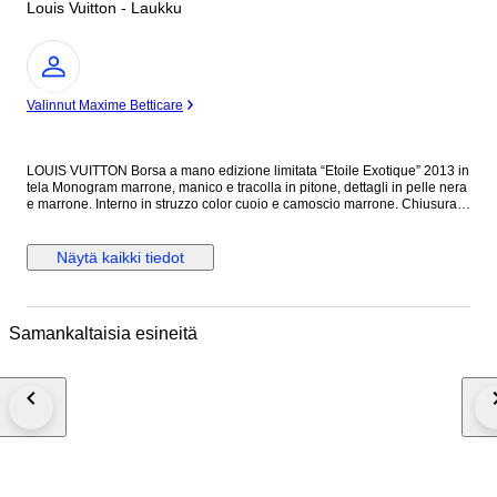
Louis Vuitton - Laukku
asiantuntija
Valinnut Maxime Betticare
LOUIS VUITTON Borsa a mano edizione limitata “Etoile Exotique” 2013 in
tela Monogram marrone, manico e tracolla in pitone, dettagli in pelle nera
e marrone. Interno in struzzo color cuoio e camoscio marrone. Chiusura
con moschettone. Una tasca anteriore fermata da chiusura girevole a
occhio di tigre. Ferramenta in metallo dorato. Con sacchetto
raccoglipolvere originale. Lievi difetti. Dimensioni 40,00 x 30,00 x 17,00
Näytä kaikki tiedot
cm
Samankaltaisia esineitä