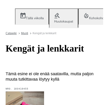
Tällä viikolla
Kohokohd
Huutokaupat
Catawiki
Muoti
Kengät ja lenkkarit
Kengät ja lenkkarit
Tämä esine ei ole enää saatavilla, mutta paljon
muuta tutkittavaa löytyy kyllä
NRO.
103410455