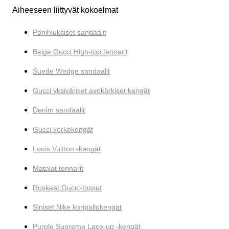
Aiheeseen liittyvät kokoelmat
Ponihiuksiset sandaalit
Beige Gucci High-top tennarit
Suede Wedge sandaalit
Gucci yksiväriset avokärkiset kengät
Denim sandaalit
Gucci korkokengät
Louis Vuitton -kengät
Matalat tennarit
Ruskeat Gucci-tossut
Siniset Nike koripallokengät
Purple Supreme Lace-up -kengät