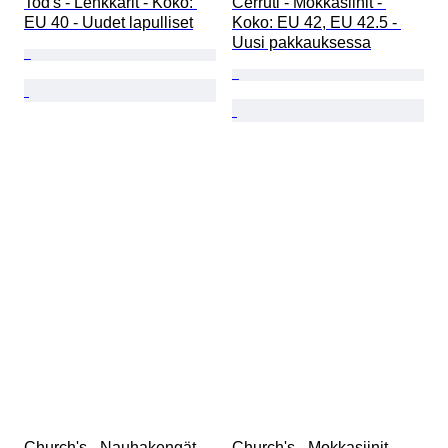
Tod's - Lenkkarit - Koko: 
Cerruti - Mokkasiinit - 
EU 40 - Uudet lapulliset
Koko: EU 42, EU 42.5 - 
Uusi pakkauksessa
Church's - Nauhakengät - 
Church's - Mokkasiinit - 