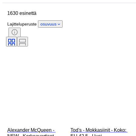
Esine
Alkuperämaa
1630 esinettä
Materiaali
Sukupuoli
Kunto
Allekirjoitus
Väri
Aikakausi
Lajitteluperuste
osuvuus
Mukana asusteet
Kuosi
Malli
Alexander McQueen - 
Tod's - Mokkasiinit - Koko: 