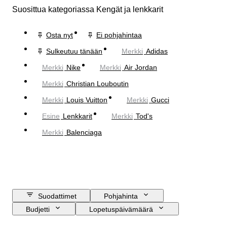
Suosittua kategoriassa Kengät ja lenkkarit
Osta nyt
Ei pohjahintaa
Sulkeutuu tänään
Merkki
Adidas
Merkki
Nike
Merkki
Air Jordan
Merkki
Christian Louboutin
Merkki
Louis Vuitton
Merkki
Gucci
Esine
Lenkkarit
Merkki
Tod's
Merkki
Balenciaga
Suodattimet
Pohjahinta
Budjetti
Lopetuspäivämäärä
Sijainti
Merkki
Kengänkoko