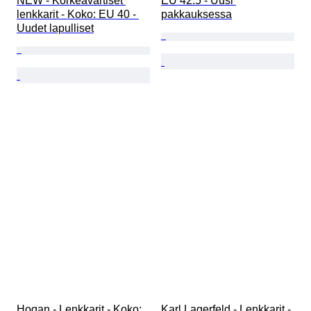
NEW - Korkeavartiset 
EU 42.5 - Uusi 
lenkkarit - Koko: EU 40 - 
pakkauksessa
Uudet lapulliset
Hogan - Lenkkarit - Koko: 
Karl Lagerfeld - Lenkkarit - 