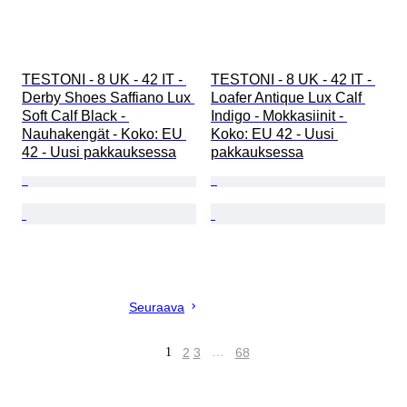
TESTONI - 8 UK - 42 IT - 
TESTONI - 8 UK - 42 IT - 
Derby Shoes Saffiano Lux 
Loafer Antique Lux Calf 
Soft Calf Black - 
Indigo - Mokkasiinit - 
Nauhakengät - Koko: EU 
Koko: EU 42 - Uusi 
42 - Uusi pakkauksessa
pakkauksessa
Seuraava
1
2
3
…
68