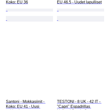
Koko: EU 36
EU 46.5 - Uudet lapulliset
Santoni - Mokkasiinit - 
TESTONI - 8 UK - 42 IT - 
Koko: EU 41 - Uusi 
"Capri" Espadrillas 