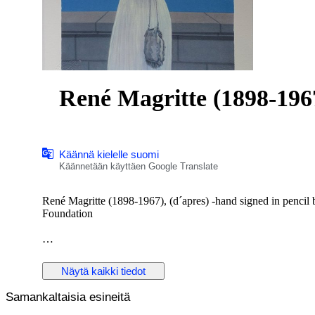
René Magritte (1898-196
Käännä kielelle suomi
Käännetään käyttäen Google Translate
René Magritte (1898-1967), (d´apres) -hand signed in penci
Foundation
Lithograph on BFK Rives vellum.
Näytä kaikki tiedot
Numbered / 300 copies, signed in print
Lithography made under the control of the Succession Magritte, authenticated by t
Samankaltaisia esineitä
bottom left and hand signed in pencil by Mr. Charly Herscov
same side of the number)