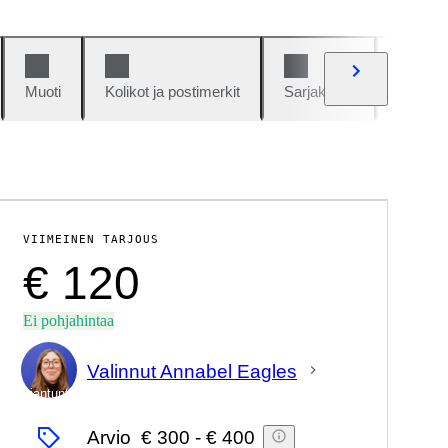
Muoti
Kolikot ja postimerkit
Sarjakuvat
Autot j
VIIMEINEN TARJOUS
€ 120
Ei pohjahintaa
Valinnut Annabel Eagles
asiantuntija
Arvio
€ 300
-
€ 400