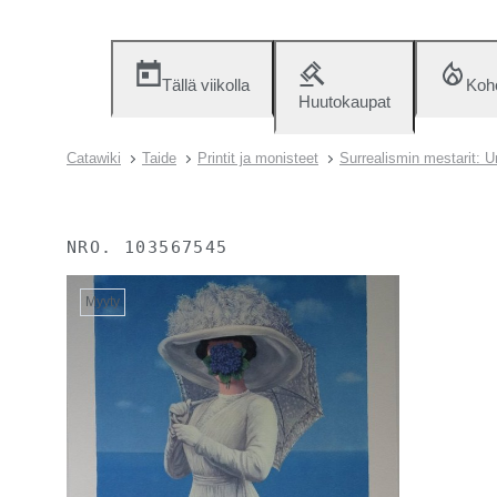
Tällä viikolla
Koh
Huutokaupat
Catawiki
Taide
Printit ja monisteet
Surrealismin mestarit: U
NRO.
103567545
Myyty