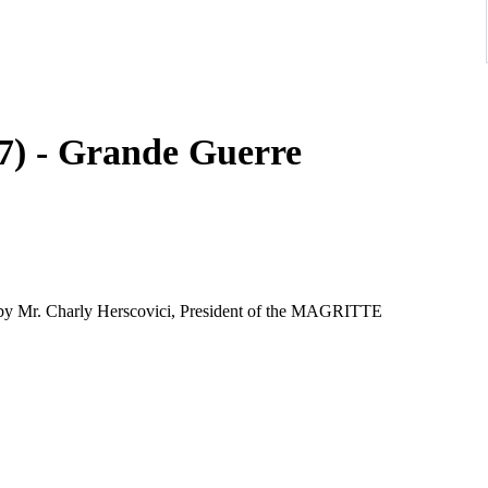
7) - Grande Guerre
l by Mr. Charly Herscovici, President of the MAGRITTE
he blind seal Succession, signed on the stone
ici, President of the MAGRITTE Foundation (with initial on the