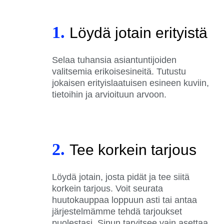
1.
Löydä jotain erityistä
Selaa tuhansia asiantuntijoiden
valitsemia erikoisesineitä. Tutustu
jokaisen erityislaatuisen esineen kuviin,
tietoihin ja arvioituun arvoon.
2.
Tee korkein tarjous
Löydä jotain, josta pidät ja tee siitä
korkein tarjous. Voit seurata
huutokauppaa loppuun asti tai antaa
järjestelmämme tehdä tarjoukset
puolestasi. Sinun tarvitsee vain asettaa