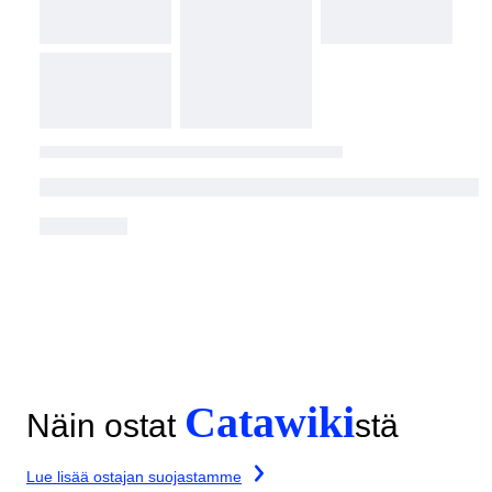
Catawiki
Näin ostat
stä
Lue lisää ostajan suojastamme