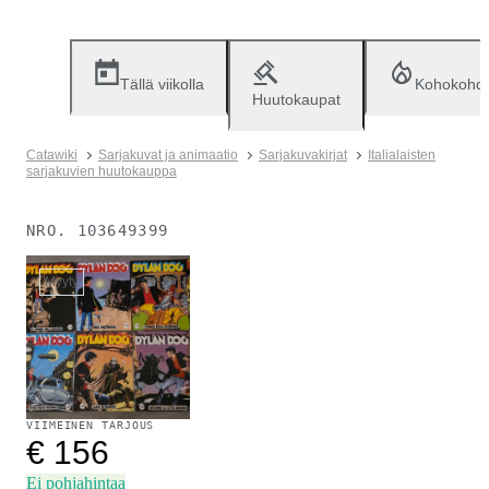
Tällä viikolla
Kohokohd
Huutokaupat
Catawiki
Sarjakuvat ja animaatio
Sarjakuvakirjat
Italialaisten
sarjakuvien huutokauppa
NRO.
103649399
Myyty
VIIMEINEN TARJOUS
€ 156
Ei pohjahintaa