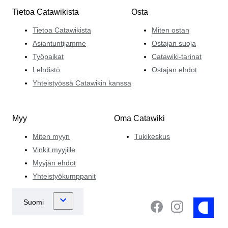
Tietoa Catawikista
Osta
Tietoa Catawikista
Miten ostan
Asiantuntijamme
Ostajan suoja
Työpaikat
Catawiki-tarinat
Lehdistö
Ostajan ehdot
Yhteistyössä Catawikin kanssa
Myy
Oma Catawiki
Miten myyn
Tukikeskus
Vinkit myyjille
Myyjän ehdot
Yhteistyökumppanit