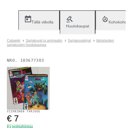
Tällä viikolla
Kohokohd
Huutokaupat
Catawiki
Sarjakuvat ja animaatio
Sarjakuvakirjat
Italialaisten
sarjakuvien huutokauppa
NRO.
103677303
Myyty
VIIMEINEN TARJOUS
€ 7
Ei pohjahintaa