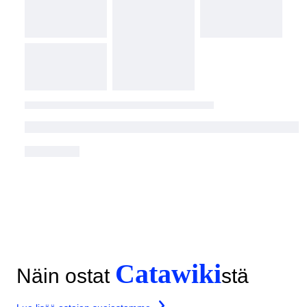
Catawiki
Näin ostat
stä