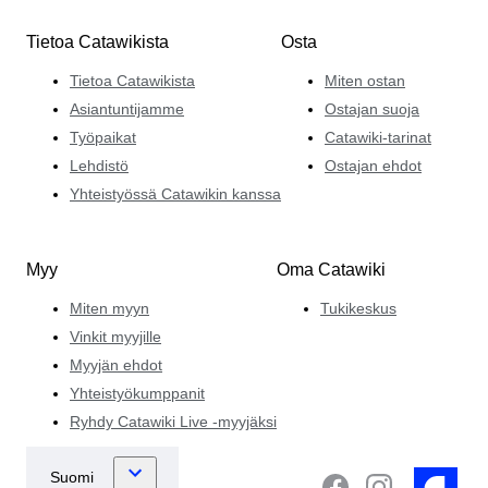
Tietoa Catawikista
Osta
Tietoa Catawikista
Miten ostan
Asiantuntijamme
Ostajan suoja
Työpaikat
Catawiki-tarinat
Lehdistö
Ostajan ehdot
Yhteistyössä Catawikin kanssa
Myy
Oma Catawiki
Miten myyn
Tukikeskus
Vinkit myyjille
Myyjän ehdot
Yhteistyökumppanit
Ryhdy Catawiki Live -myyjäksi