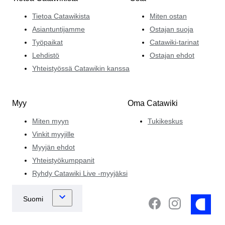
Tietoa Catawikista
Miten ostan
Asiantuntijamme
Ostajan suoja
Työpaikat
Catawiki-tarinat
Lehdistö
Ostajan ehdot
Yhteistyössä Catawikin kanssa
Myy
Oma Catawiki
Miten myyn
Tukikeskus
Vinkit myyjille
Myyjän ehdot
Yhteistyökumppanit
Ryhdy Catawiki Live -myyjäksi