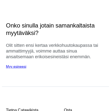
Onko sinulla jotain samankaltaista
myytäväksi?
Olit sitten ensi kertaa verkkohuutokaupassa tai
ammattimyyjä, voimme auttaa sinua
ansaitsemaan erikoisesineistäsi enemmän.
Myy esineesi
Tietoa Catawikista
Osta