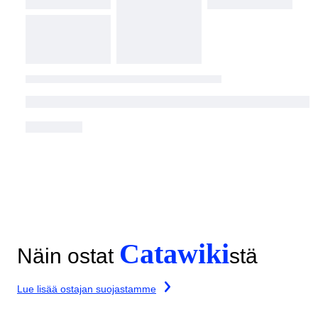
Catawiki
Näin ostat
stä
Lue lisää ostajan suojastamme