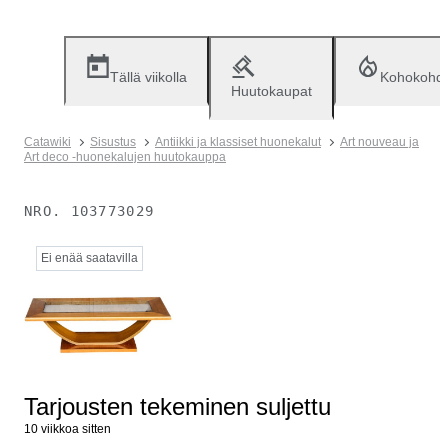
Tällä viikolla
Kohokohd
Huutokaupat
Catawiki
Sisustus
Antiikki ja klassiset huonekalut
Art nouveau ja
Art deco -huonekalujen huutokauppa
NRO.
103773029
Ei enää saatavilla
Tarjousten tekeminen suljettu
10 viikkoa sitten