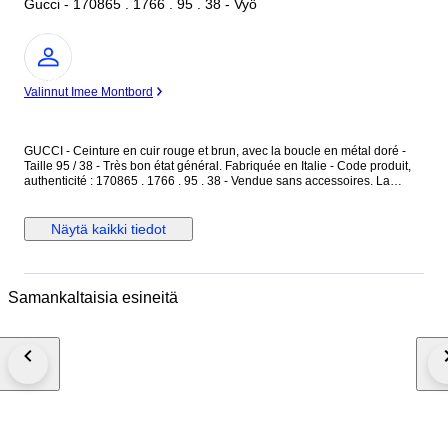
Gucci - 170865 . 1766 . 95 . 38 - Vyö
asiantuntija
Valinnut Imee Montbord
GUCCI - Ceinture en cuir rouge et brun, avec la boucle en métal doré -
Taille 95 / 38 - Très bon état général. Fabriquée en Italie - Code produit,
authenticité : 170865 . 1766 . 95 . 38 - Vendue sans accessoires. La
ceinture est en cuir rouge uni, finition grainée - L'intérieur est en cuir brun
naturel, avec des motifs monogramme "GG" - La boucle est en métal doré
et toile tressée de couleur rose. Dimensions : Longueur totale 98 cm -
Näytä kaikki tiedot
Largeur du cuir 4 cm - Boucle en métal doré : 6,5 cm x 6,5 cm. La ceinture
est réglable avec ses 3 trous de réglages d'origine, en très bon état. La
ceinture a déjà été portée, en très bon état général.
Samankaltaisia esineitä