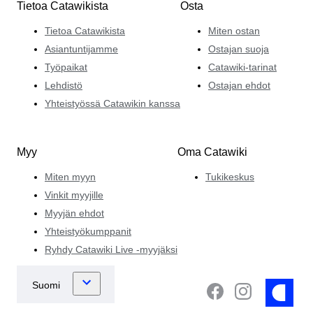
Tietoa Catawikista
Osta
Tietoa Catawikista
Miten ostan
Asiantuntijamme
Ostajan suoja
Työpaikat
Catawiki-tarinat
Lehdistö
Ostajan ehdot
Yhteistyössä Catawikin kanssa
Myy
Oma Catawiki
Miten myyn
Tukikeskus
Vinkit myyjille
Myyjän ehdot
Yhteistyökumppanit
Ryhdy Catawiki Live -myyjäksi