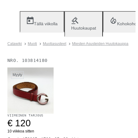
Tällä viikolla
Kohokohd
Huutokaupat
Catawiki
Muoti
Muotiasusteet
Miesten Asusteiden Huutokauppa
NRO.
103814180
Myyty
VIIMEINEN TARJOUS
€ 120
10 viikkoa sitten