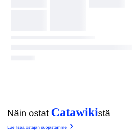
Catawiki
Näin ostat
stä
Lue lisää ostajan suojastamme