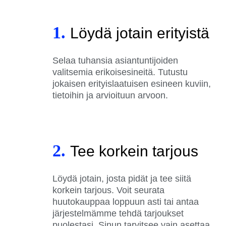
1.
Löydä jotain erityistä
Selaa tuhansia asiantuntijoiden
valitsemia erikoisesineitä. Tutustu
jokaisen erityislaatuisen esineen kuviin,
tietoihin ja arvioituun arvoon.
2.
Tee korkein tarjous
Löydä jotain, josta pidät ja tee siitä
korkein tarjous. Voit seurata
huutokauppaa loppuun asti tai antaa
järjestelmämme tehdä tarjoukset
puolestasi. Sinun tarvitsee vain asettaa