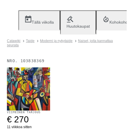
Tällä viikolla
Kohokohd
Huutokaupat
Catawiki
Taide
Moderni ja nykytaide
Naiset, joita kannattaa
seurata
NRO.
103838369
Myyty
VIIMEINEN TARJOUS
€ 270
11 viikkoa sitten