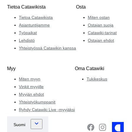
Tietoa Catawikista
Osta
Tietoa Catawikista
Miten ostan
Asiantuntijamme
Ostajan suoja
Työpaikat
Catawiki-tarinat
Lehdistö
Ostajan ehdot
Yhteistyössä Catawikin kanssa
Myy
Oma Catawiki
Miten myyn
Tukikeskus
Vinkit myyjille
Myyjän ehdot
Yhteistyökumppanit
Ryhdy Catawiki Live -myyjäksi