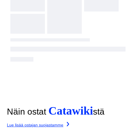
Catawiki
Näin ostat
stä
Lue lisää ostajan suojastamme