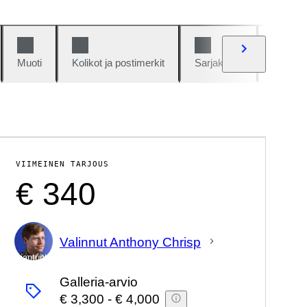
Muoti
Kolikot ja postimerkit
Sarjakuvat
Autot j
VIIMEINEN TARJOUS
€ 340
Valinnut Anthony Chrisp
asiantuntija
Galleria-arvio
€ 3,300
-
€ 4,000