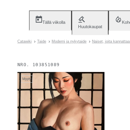
Tällä viikolla
Koh
Huutokaupat
Catawiki
Taide
Moderni ja nykytaide
Naiset, joita kannatta
NRO.
103851089
Myyty