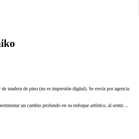
aiko
 de madera de pino (no es impresión digital). Se envía por agencia
xperimentar un cambio profundo en su enfoque artístico, al sentir
ad. Esta transformación la llevó a explorar el arte creativo, donde
tos más allá de las formas visibles. Sus nuevas obras se alejaron
ntensa de colores, texturas y composiciones dinámicas.