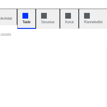
okohdat
Taide
Sisustus
Korut
Rannekellot
a seurata