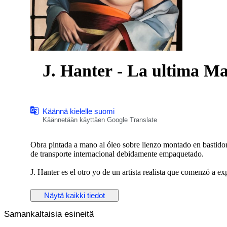
J. Hanter - La ultima M
Käännä kielelle suomi
Käännetään käyttäen Google Translate
Obra pintada a mano al óleo sobre lienzo montado en bastidor
de transporte internacional debidamente empaquetado.
J. Hanter es el otro yo de un artista realista que comenzó a e
que la reproducción exacta de la realidad limitaba su creativid
encontró una mayor libertad para expresar emociones y concep
Näytä kaikki tiedot
de la representación objetiva, dando paso a una exploración i
Samankaltaisia esineitä