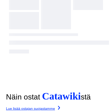
Catawiki
Näin ostat
stä
Lue lisää ostajan suojastamme