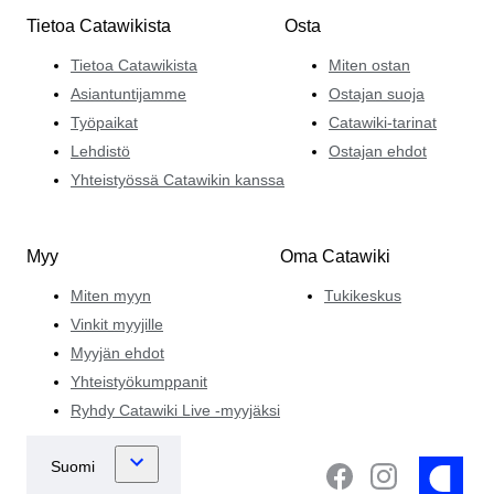
Tietoa Catawikista
Osta
Tietoa Catawikista
Miten ostan
Asiantuntijamme
Ostajan suoja
Työpaikat
Catawiki-tarinat
Lehdistö
Ostajan ehdot
Yhteistyössä Catawikin kanssa
Myy
Oma Catawiki
Miten myyn
Tukikeskus
Vinkit myyjille
Myyjän ehdot
Yhteistyökumppanit
Ryhdy Catawiki Live -myyjäksi