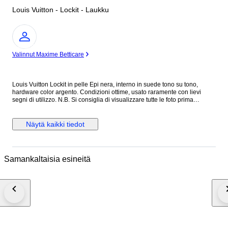
Louis Vuitton - Lockit - Laukku
asiantuntija
Valinnut Maxime Betticare
Louis Vuitton Lockit in pelle Epi nera, interno in suede tono su tono,
hardware color argento. Condizioni ottime, usato raramente con lievi
segni di utilizzo. N.B. Si consiglia di visualizzare tutte le foto prima
dell’acquisto per assicurarsi di essere soddisfatti delle condizioni
dell’articolo. Altezza 29 cm Lunghezza 30 cm Profondità 10 cm Made in
France Colore: Nero Materiale: Pelle Epi INV.312/26 MAR2310021
Näytä kaikki tiedot
Samankaltaisia esineitä