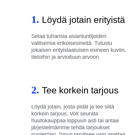
1.
Löydä jotain erityistä
Selaa tuhansia asiantuntijoiden
valitsemia erikoisesineitä. Tutustu
jokaisen erityislaatuisen esineen kuviin,
tietoihin ja arvioituun arvoon.
2.
Tee korkein tarjous
Löydä jotain, josta pidät ja tee siitä
korkein tarjous. Voit seurata
huutokauppaa loppuun asti tai antaa
järjestelmämme tehdä tarjoukset
puolestasi. Sinun tarvitsee vain asettaa