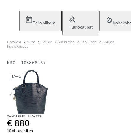
Tällä viikolla
Kohokohd
Huutokaupat
Catawiki
Muoti
Laukut
Klassisten Louis Vuitton -laukkujen
huutokauppa
NRO.
103868567
Myyty
VIIMEINEN TARJOUS
€ 880
10 viikkoa sitten