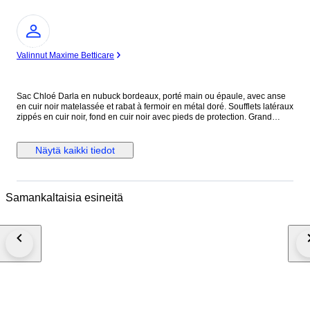
asiantuntija
Valinnut Maxime Betticare
Sac Chloé Darla en nubuck bordeaux, porté main ou épaule, avec anse
en cuir noir matelassée et rabat à fermoir en métal doré. Soufflets latéraux
zippés en cuir noir, fond en cuir noir avec pieds de protection. Grand
compartiment principal doublé en coton noir avec poche intérieure
zippée. Modèle de 2010, direction artistique Hannah MacGibbon. Issu
des ventes privées. Légère patine du nubuck signalée.
Näytä kaikki tiedot
Samankaltaisia esineitä