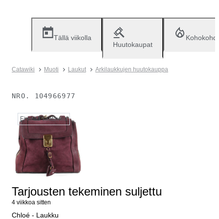
Tällä viikolla
Kohokohd
Huutokaupat
Catawiki
Muoti
Laukut
Arkilaukkujen huutokauppa
NRO.
104966977
Ei enää saatavilla
Tarjousten tekeminen suljettu
4 viikkoa sitten
Chloé - Laukku