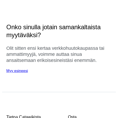
Onko sinulla jotain samankaltaista
myytäväksi?
Olit sitten ensi kertaa verkkohuutokaupassa tai
ammattimyyjä, voimme auttaa sinua
ansaitsemaan erikoisesineistäsi enemmän.
Myy esineesi
Tietoa Catawikista
Osta