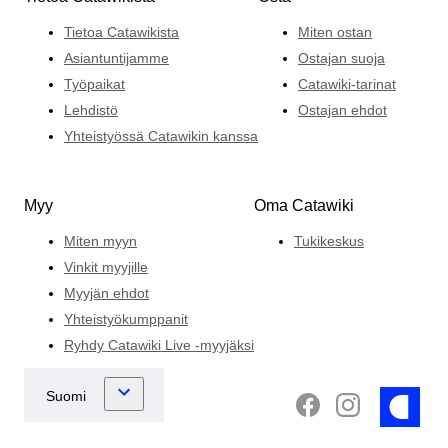
Tietoa Catawikista
Miten ostan
Asiantuntijamme
Ostajan suoja
Työpaikat
Catawiki-tarinat
Lehdistö
Ostajan ehdot
Yhteistyössä Catawikin kanssa
Myy
Oma Catawiki
Miten myyn
Tukikeskus
Vinkit myyjille
Myyjän ehdot
Yhteistyökumppanit
Ryhdy Catawiki Live -myyjäksi