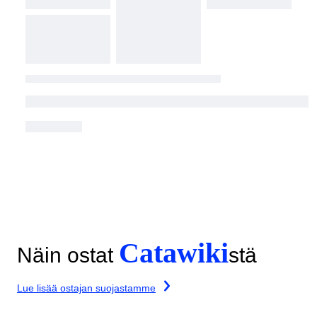
Catawiki
Näin ostat
stä
Lue lisää ostajan suojastamme