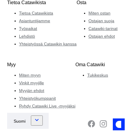
Tietoa Catawikista
Osta
Tietoa Catawikista
Miten ostan
Asiantuntijamme
Ostajan suoja
Työpaikat
Catawiki-tarinat
Lehdistö
Ostajan ehdot
Yhteistyössä Catawikin kanssa
Myy
Oma Catawiki
Miten myyn
Tukikeskus
Vinkit myyjille
Myyjän ehdot
Yhteistyökumppanit
Ryhdy Catawiki Live -myyjäksi