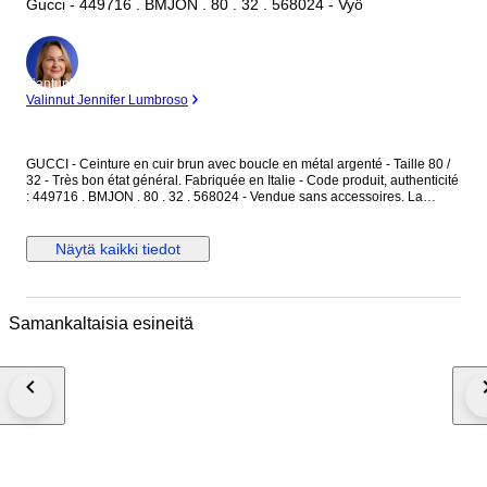
Gucci - 449716 . BMJON . 80 . 32 . 568024 - Vyö
asiantuntija
Valinnut Jennifer Lumbroso
GUCCI - Ceinture en cuir brun avec boucle en métal argenté - Taille 80 /
32 - Très bon état général. Fabriquée en Italie - Code produit, authenticité
: 449716 . BMJON . 80 . 32 . 568024 - Vendue sans accessoires. La
ceinture est en cuir couleur brun, avec des motifs monogramme "GG" -
L'intérieur est en cuir brun finition lisse - La boucle est en métal argenté,
avec l'inscription "Gucci" gravée. Dimensions : Longueur totale 95 cm -
Näytä kaikki tiedot
Largeur du cuir 4 cm - Boucle en métal argenté : 5,3 cm x 6,5 cm. La
ceinture est réglable avec ses 5 trous de réglages d'origine. La boucle
présente des micros rayures merci de prendre en compte les photos. La
ceinture est en très bon état général.
Samankaltaisia esineitä