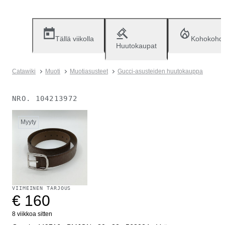
Tällä viikolla
Kohokohd
Huutokaupat
Catawiki
Muoti
Muotiasusteet
Gucci-asusteiden huutokauppa
NRO.
104213972
Myyty
VIIMEINEN TARJOUS
€ 160
8 viikkoa sitten