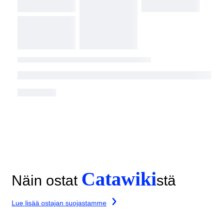
Catawiki
Näin ostat
stä
Lue lisää ostajan suojastamme