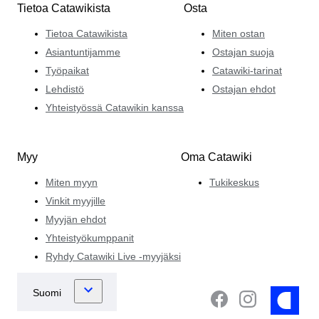
Tietoa Catawikista
Osta
Tietoa Catawikista
Miten ostan
Asiantuntijamme
Ostajan suoja
Työpaikat
Catawiki-tarinat
Lehdistö
Ostajan ehdot
Yhteistyössä Catawikin kanssa
Myy
Oma Catawiki
Miten myyn
Tukikeskus
Vinkit myyjille
Myyjän ehdot
Yhteistyökumppanit
Ryhdy Catawiki Live -myyjäksi