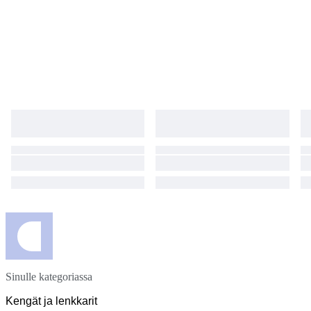
essere provate in quanto sono da me personalmente state acquistate a
scopo collezionistico.
Sinulle kategoriassa
Kengät ja lenkkarit