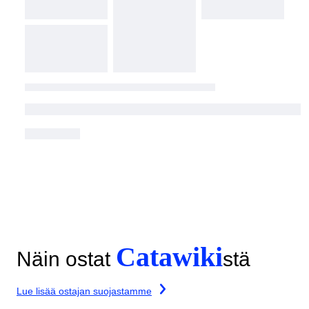
Catawiki
Näin ostat
stä
Lue lisää ostajan suojastamme