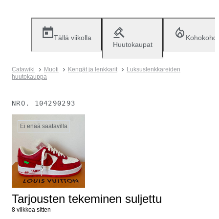
Tällä viikolla
Kohokohd
Huutokaupat
Catawiki
Muoti
Kengät ja lenkkarit
Luksuslenkkareiden
huutokauppa
NRO.
104290293
Ei enää saatavilla
Tarjousten tekeminen suljettu
8 viikkoa sitten