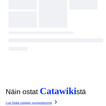
Catawiki
Näin ostat
stä
Lue lisää ostajan suojastamme