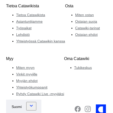
Tietoa Catawikista
Osta
Tietoa Catawikista
Miten ostan
Asiantuntijamme
Ostajan suoja
Työpaikat
Catawiki-tarinat
Lehdistö
Ostajan ehdot
Yhteistyössä Catawikin kanssa
Myy
Oma Catawiki
Miten myyn
Tukikeskus
Vinkit myyjille
Myyjän ehdot
Yhteistyökumppanit
Ryhdy Catawiki Live -myyjäksi