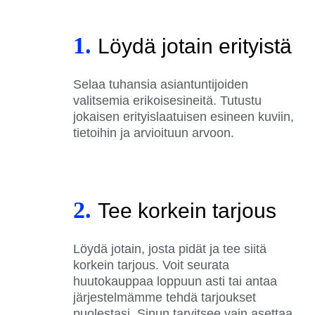
1.
Löydä jotain erityistä
Selaa tuhansia asiantuntijoiden
valitsemia erikoisesineitä. Tutustu
jokaisen erityislaatuisen esineen kuviin,
tietoihin ja arvioituun arvoon.
2.
Tee korkein tarjous
Löydä jotain, josta pidät ja tee siitä
korkein tarjous. Voit seurata
huutokauppaa loppuun asti tai antaa
järjestelmämme tehdä tarjoukset
puolestasi. Sinun tarvitsee vain asettaa