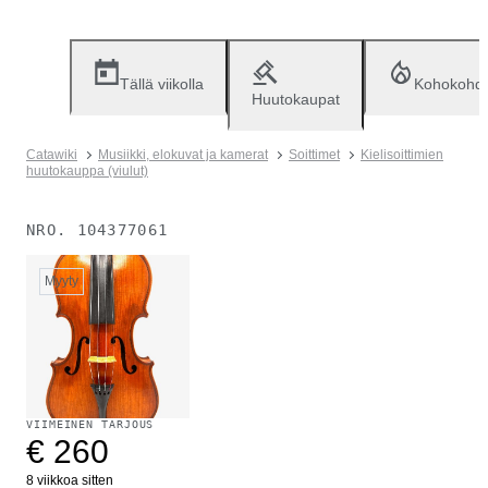
Tällä viikolla
Kohokohd
Huutokaupat
Catawiki
Musiikki, elokuvat ja kamerat
Soittimet
Kielisoittimien
huutokauppa (viulut)
NRO.
104377061
Myyty
VIIMEINEN TARJOUS
€ 260
8 viikkoa sitten