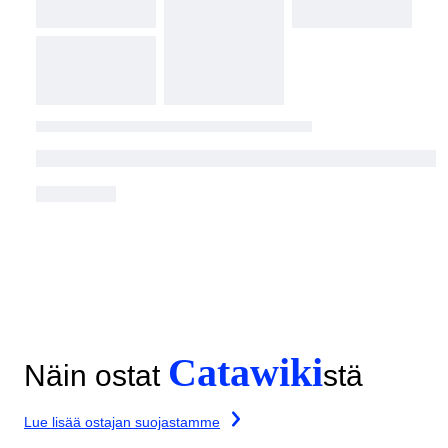
Catawiki
Näin ostat
stä
Lue lisää ostajan suojastamme