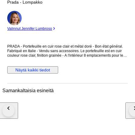
Prada - Lompakko
asiantuntija
Valinnut Jennifer Lumbroso
PRADA - Portefeuille en cuir rose clair et métal doré - Bon état général.
Fabriqué en Italie - Vendu sans accessoires. Le portefeuille est en cuir
couleur rose clair, finition grainée - A l'intérieur 8 emplacements pour les
cartes - Une longueur fermeture en métal doré ferme le portefeuille - Une
pièce en métal doré avec l'inscription "Prada Milano", est au centre du
portefeuille. Dimensions : Hauteur 11 cm - Largeur 19 cm - Epaisseur
Näytä kaikki tiedot
fermé 2,9 cm - Epaisseur ouvert 11 cm - Pièce en métal doré : 1,9 cm x
2,9 cm. Le portefeuille présente des marques d'utilisation, merci de
prendre en compte les photos.
Samankaltaisia esineitä