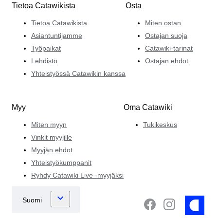
Tietoa Catawikista
Osta
Tietoa Catawikista
Miten ostan
Asiantuntijamme
Ostajan suoja
Työpaikat
Catawiki-tarinat
Lehdistö
Ostajan ehdot
Yhteistyössä Catawikin kanssa
Myy
Oma Catawiki
Miten myyn
Tukikeskus
Vinkit myyjille
Myyjän ehdot
Yhteistyökumppanit
Ryhdy Catawiki Live -myyjäksi