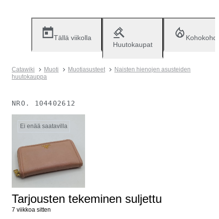
Tällä viikolla
Kohokohd
Huutokaupat
Catawiki
Muoti
Muotiasusteet
Naisten hienojen asusteiden
huutokauppa
NRO.
104402612
Ei enää saatavilla
Tarjousten tekeminen suljettu
7 viikkoa sitten