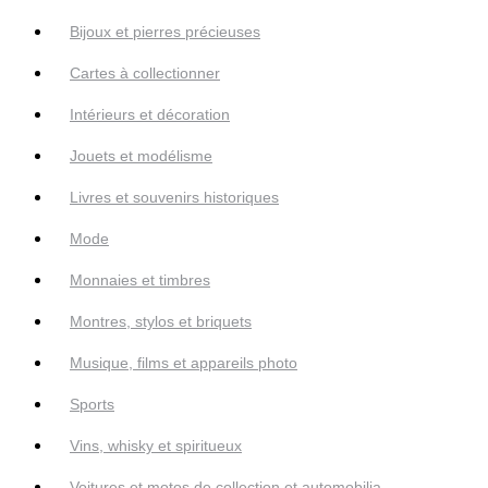
Bijoux et pierres précieuses
Cartes à collectionner
Intérieurs et décoration
Jouets et modélisme
Livres et souvenirs historiques
Mode
Monnaies et timbres
Montres, stylos et briquets
Musique, films et appareils photo
Sports
Vins, whisky et spiritueux
Voitures et motos de collection et automobilia