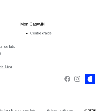
Mon Catawiki
Centre d’aide
n de lots
s
ki Live
é d'application des lois
Autres politiques
©
2026