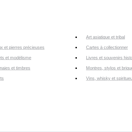
Art asiatique et tribal
ux et pierres précieuses
Cartes à collectionner
ts et modélisme
Livres et souvenirs hist
aies et timbres
Montres, stylos et briqu
ts
Vins, whisky et spiritue