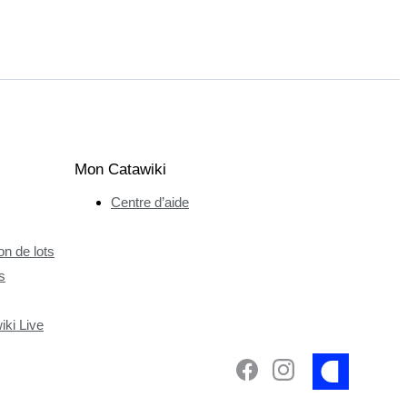
Mon Catawiki
Centre d’aide
n de lots
s
ki Live