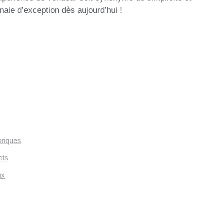
aie d’exception dès aujourd’hui !
oriques
ets
ux