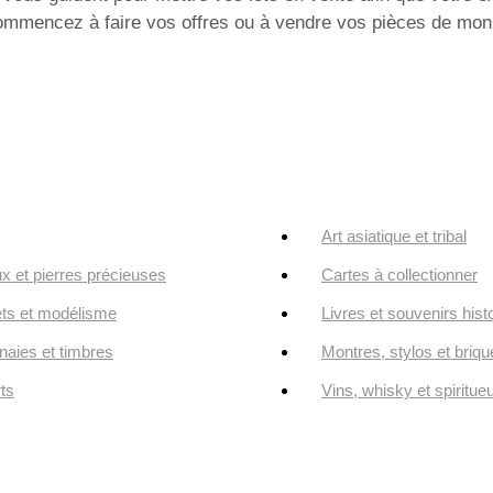
commencez à faire vos offres ou à vendre vos pièces de monn
Art asiatique et tribal
ux et pierres précieuses
Cartes à collectionner
ts et modélisme
Livres et souvenirs hist
aies et timbres
Montres, stylos et briqu
ts
Vins, whisky et spiritue