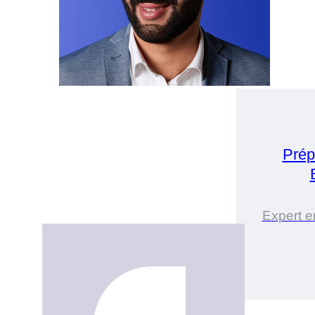
Prép
Expert e