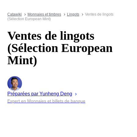
Catawiki
Monnaies et timbres
Lingots
Ventes de lingots
(Sélection European Mint)
Ventes de lingots
(Sélection European
Mint)
Préparées par
Yunheng
Deng
Expert en Monnaies et billets de banque