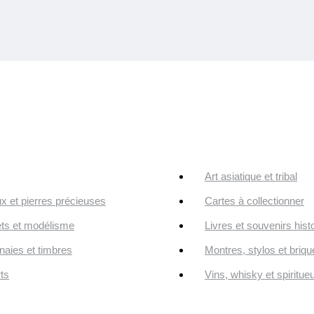
Art asiatique et tribal
ux et pierres précieuses
Cartes à collectionner
ts et modélisme
Livres et souvenirs hist
aies et timbres
Montres, stylos et briqu
ts
Vins, whisky et spiritue