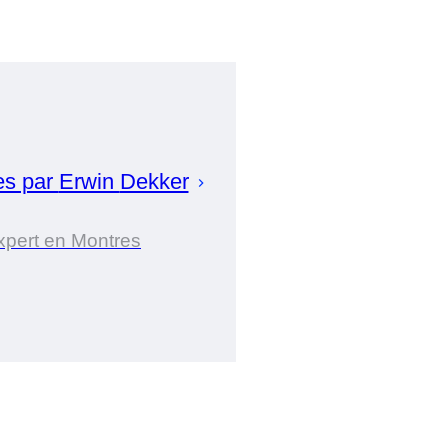
es par
Erwin
Dekker
xpert en Montres